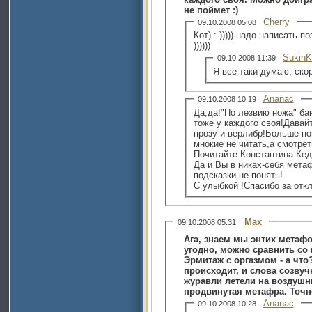
не поймет :)
Cherry
09.10.2008 05:08
Кот) :-))))) надо написать по
))))))
SukinK
09.10.2008 11:39
Я все-таки думаю, ско
Ananac
09.10.2008 10:19
Да,да!"По лезвию ножа" б
тоже у каждого своя!Давай
прозу и верлибр!Больше п
мнокие не читать,а смотр
Почитайте Константина Кед
Да и Вы в никах-себя мета
подсказки не понять!
С улыбкой !Спасибо за откл
Max
09.10.2008 05:31
Ага, знаем мы энтих метафо
угодно, можно сравнить со
Эрмитаж с оргазмом - а что
происходит, и слова созвуч
журавли летели на воздушн
продвинутая метафра. Точно
Ananac
09.10.2008 10:28