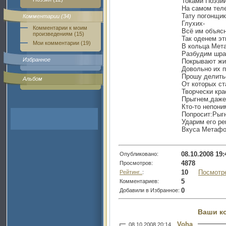
Токами Поэзии
На самом тел
Тату погонщик
Комментарии (34)
Глухих-
Комментарии к моим
Всё им объясн
произведениям (15)
Так оденем эт
Мои комментарии (19)
В кольца Мет
Разбудим шр
Избранное
Покрывают жи
Довольно их п
Прошу делить
Альбом
От которых с
Творчески кра
Прыгнем,даже
Кто-то непони
Попросит:Рыг
Ударим его р
Вкуса Метафо
08.10.2008 19:
Опубликовано:
4878
Просмотров:
10
Посмотр
Рейтинг..
:
5
Комментариев:
0
Добавили в Избранное:
Ваши к
Voha
08.10.2008 20:14