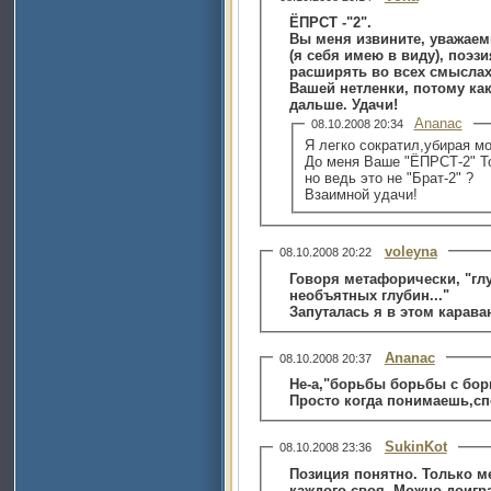
ЁПРСТ -"2".
Вы меня извините, уважаемы
(я себя имею в виду), поэзи
расширять во всех смыслах
Вашей нетленки, потому как
дальше. Удачи!
Ananac
08.10.2008 20:34
Я легко сократил,убирая 
До меня Ваше "ЁПРСТ-2" Т
но ведь это не "Брат-2" ?
Взаимной удачи!
voleyna
08.10.2008 20:22
Говоря метафорически, "гл
необъятных глубин..."
Запуталась я в этом караван
Ananac
08.10.2008 20:37
Не-а,"борьбы борьбы с борь
Просто когда понимаешь,сп
SukinKot
08.10.2008 23:36
Позиция понятно. Только м
каждого своя. Можно доигра