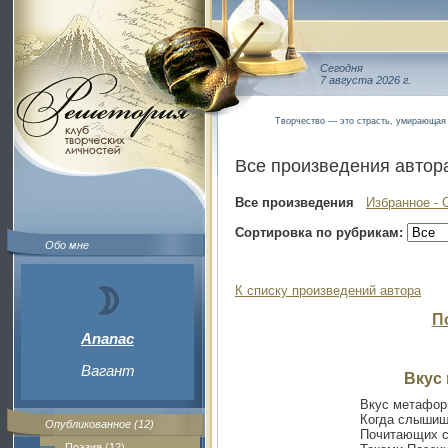
Сегодня
7 августа 2026 г.
Творчество — это страсть, умирающая
Все произведения автор
Все произведения
Избранное - 
Сортировка по рубрикам:
Обо мне
К списку произведений автора
П
Ananac
Вагант
Вкус
Вкус метафор
Когда слышиш
Опубликованное (12)
Почитающих с
Поэзия (12)