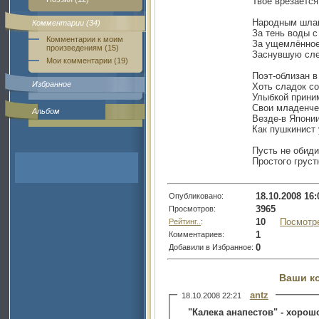
Твоё врезается 
Народным шлан
Комментарии (34)
За тень воды с
Комментарии к моим
За ущемлённое
произведениям (15)
Заснувшую сле
Мои комментарии (19)
Поэт-облизан в
Избранное
Хоть сладок со
Улыбкой прини
Свои младенче
Альбом
Везде-в Японии
Как пушкинист 
Пусть не обиди
Простого грустн
18.10.2008 16:
Опубликовано:
3965
Просмотров:
10
Посмотр
Рейтинг..
:
1
Комментариев:
0
Добавили в Избранное:
Ваши к
antz
18.10.2008 22:21
"Калека анапестов" - хорош