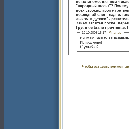
не во множественном числе
"народный шланг"? Почему 
всех строках, кроме третье
последний слог - ладно, га
лыком в дураки" - решитель
Зачем запятая после "пере
Грустное было прочтенье. 
Ananac
19.10.2008 16:17
Внимаю Вашим замечаньям,
Исправлено!
С улыбкой!
Чтобы оставить комментар