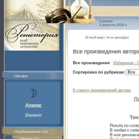
Сегодня
9 августа 2026 г.
Истиной живут, её не преподают
Все произведения автор
Все произведения
Избранное - 
Сортировка по рубрикам:
Обо мне
К списку произведений автора
П
Ananac
Вагант
Тен
Резьба по слов
В любви к себе
Опубликованное (12)
В иле речном-в
Поэзия (12)