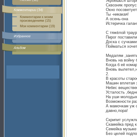
Укроешься штор
Сквозняк пропус
Окно посоветует
Комментарии (34)
Ты -никакая!
Комментарии к моим
А осень-она
произведениям (15)
Истеричка галан
Мои комментарии (19)
С тяжёлой траур
Избранное
Пирог поставили
Доска с сучками
Пойматься хоче
Альбом
Медалям ,заняты
Вновь на войну 
Когда б её комар
Вновь вылетел,н
2.
В красоты старо
Машин вплетая з
Небес веществе
Усталость ,бедн
На уши молодых
Возможности ра
А мамочкам уж с
давно,пора!
Скрипит услужл
Скамейка пред к
Семейка музыке
Без целей подпоё