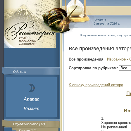
Сегодня
8 августа 2026 г.
Кому нечего сказать своего, тому лучш
Все произведения автор
Все произведения
Избранное - 
Сортировка по рубрикам:
Обо мне
К списку произведений автора
П
Ananac
Вагант
Вне
1.
Хорошая-крепкая
Опубликованное (12)
Не рекламная!
Поэзия (12)