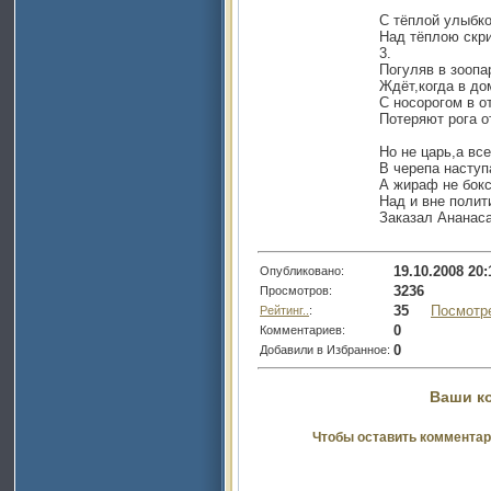
С тёплой улыбк
Над тёплою скри
3.
Погуляв в зоопар
Ждёт,когда в до
С носорогом в о
Потеряют рога о
Но не царь,а все
В черепа наступ
А жираф не бокс
Над и вне полит
Заказал Ананаса
19.10.2008 20:
Опубликовано:
3236
Просмотров:
35
Посмотр
Рейтинг..
:
0
Комментариев:
0
Добавили в Избранное:
Ваши к
Чтобы оставить комментар