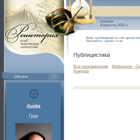
Сегодня
8 августа 2026 г.
Жаба, производящая на свет другую жа
Попытайтесь сделать то же
Публицистика
Все произведения
Избранное - С
Хоккура
Обо мне
Auska
Гуру