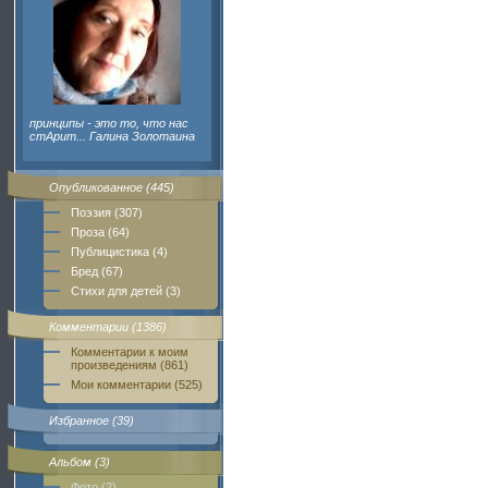
принципы - это то, что нас
стАрит... Галина Золотаина
Опубликованное (445)
Поэзия (307)
Проза (64)
Публицистика (4)
Бред (67)
Стихи для детей (3)
Комментарии (1386)
Комментарии к моим
произведениям (861)
Мои комментарии (525)
Избранное (39)
Альбом (3)
Фото (2)