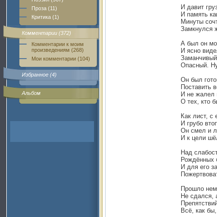
И давит гру
Проза (11)
И память ка
Критика (1)
Минуты соч
Замкнулся ж
Комментарии (372)
А был он м
Комментарии к моим
произведениям (268)
И ясно виде
Заманчивый
Мои комментарии (104)
Опасный. Ну
Избранное (4)
Он был гото
Поставить в
Альбом
И не жалел 
О тех, кто 
Как лист, с 
И грубо втоп
Он смел и 
И к цели шё
Над слабос
Рождённых 
И для его з
Пожертвоват
Прошло нем
Не сдался, 
Препятствий
Всё, как бы