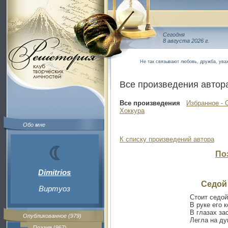
Сегодня
8 августа 2026 г.
Не так связывают любовь, дружба, уваж
Все произведения автор
Все произведения
Избранное - 
Хоккура
Обо мне
К списку произведений автора
По
Dimitrios
Седой
Виртуоз
Стоит седой
В руке его 
В глазах за
Опубликованное (979)
Легла на ду
Поэзия (967)