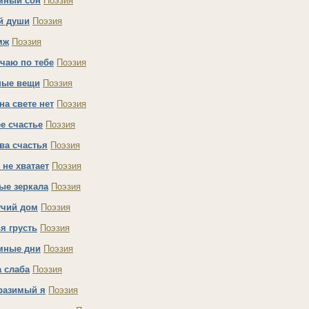
мный сон
Поэзия
й души
Поэзия
мж
Поэзия
учаю по тебе
Поэзия
ые вещи
Поэзия
на свете нет
Поэзия
е счастье
Поэзия
ва счастья
Поэзия
 не хватает
Поэзия
ые зеркала
Поэзия
чий дом
Поэзия
я грусть
Поэзия
мные дни
Поэзия
а слаба
Поэзия
разимый я
Поэзия