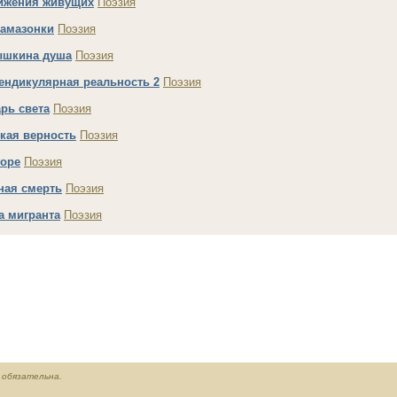
ижения живущих
Поэзия
 амазонки
Поэзия
шкина душа
Поэзия
ендикулярная реальность 2
Поэзия
рь света
Поэзия
кая верность
Поэзия
горе
Поэзия
ная смерть
Поэзия
а мигранта
Поэзия
обязательна.