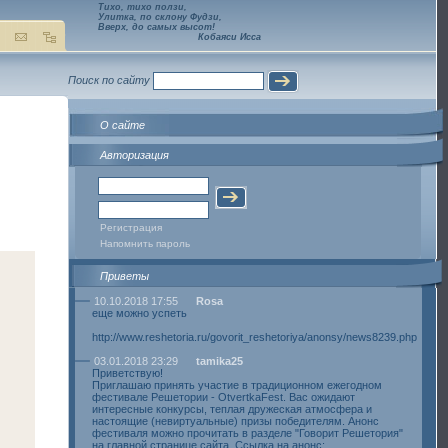
Тихо, тихо ползи,
Улитка, по склону Фудзи,
Вверх, до самых высот!
Кобаяси Исса
Поиск по сайту
О сайте
Авторизация
Регистрация
Напомнить пароль
Приветы
10.10.2018 17:55
Rosa
еще можно успеть
http://www.reshetoria.ru/govorit_reshetoriya/anonsy/news8239.php
03.01.2018 23:29
tamika25
Приветствую!
Приглашаю принять участие в традиционном ежегодном
фестивале Решетории - OtvertkaFest. Вас ожидают
интересные конкурсы, теплая дружеская атмосфера и
настоящие (невиртуальные) призы победителям. Анонс
фестиваля можно прочитать в разделе "Говорит Решетория"
на главной странице сайта. Ссылка на анонс: