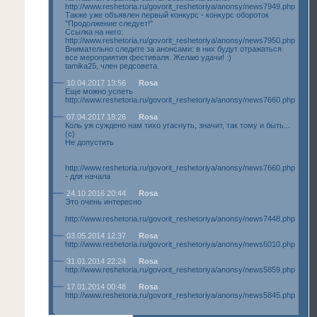
http://www.reshetoria.ru/govorit_reshetoriya/anonsy/news7949.php
Также уже объявлен первый конкурс - конкурс обороток
"Продолжение следует!"
Ссылка на него:
http://www.reshetoria.ru/govorit_reshetoriya/anonsy/news7950.php
Внимательно следите за анонсами: в них будут отражаться
все мероприятия фестиваля. Желаю удачи! :)
tamika25, член редсовета.
10.04.2017 13:56
Rosa
Еще можно успеть
http://www.reshetoria.ru/govorit_reshetoriya/anonsy/news7660.php
07.04.2017 18:26
Rosa
Коль уж суждено нам тихо угаснуть, значит, так тому и быть...
(с)
Не допустить
http://www.reshetoria.ru/govorit_reshetoriya/anonsy/news7660.php
- для начала
24.10.2016 20:44
Rosa
Это очень интересно
http://www.reshetoria.ru/govorit_reshetoriya/anonsy/news7448.php
03.05.2014 12:37
Rosa
http://www.reshetoria.ru/govorit_reshetoriya/anonsy/news6010.php
31.01.2014 22:24
Rosa
http://www.reshetoria.ru/govorit_reshetoriya/anonsy/news5859.php
17.01.2014 00:48
Rosa
http://www.reshetoria.ru/govorit_reshetoriya/anonsy/news5845.php