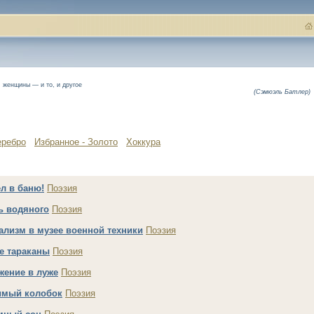
, женщины — и то, и другое
(Сэмюэль Батлер)
еребро
Избранное - Золото
Хоккура
л в баню!
Поэзия
ь водяного
Поэзия
ализм в музее военной техники
Поэзия
е тараканы
Поэзия
жение в луже
Поэзия
мый колобок
Поэзия