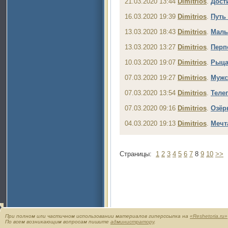
21.03.2020 13:44
Dimitrios
.
Дост
16.03.2020 19:39
Dimitrios
.
Путь
13.03.2020 18:43
Dimitrios
.
Малы
13.03.2020 13:27
Dimitrios
.
Перп
10.03.2020 19:07
Dimitrios
.
Рыца
07.03.2020 19:27
Dimitrios
.
Мужс
07.03.2020 13:54
Dimitrios
.
Теле
07.03.2020 09:16
Dimitrios
.
Озёр
04.03.2020 19:13
Dimitrios
.
Мечт
Страницы:
1
2
3
4
5
6
7
8
9
10
>>
При полном или частичном использовании материалов гиперссылка на
«Reshetoria.ru»
По всем возникающим вопросам пишите
администратору
.