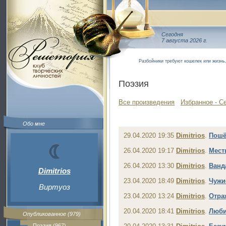
Сегодня
7 августа 2026 г.
Разбойники требуют кошелек или жизнь
Поэзия
Все произведения
Избранное - С
Обо мне
29.04.2020 19:35
Dimitrios
.
Пошё
26.04.2020 19:17
Dimitrios
.
Мест
26.04.2020 13:30
Dimitrios
.
Ванд
Dimitrios
23.04.2020 18:49
Dimitrios
.
Чужи
Виртуоз
23.04.2020 13:24
Dimitrios
.
Отра
20.04.2020 18:41
Dimitrios
.
Люби
Опубликованное (979)
Поэзия (967)