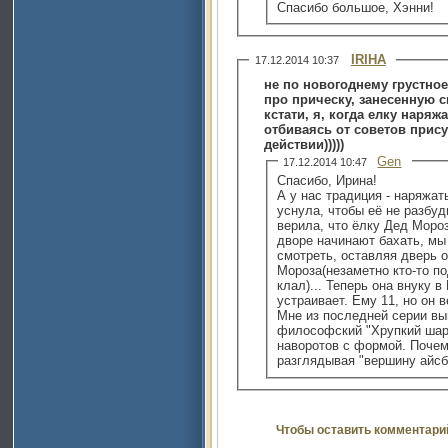
Спасибо большое, Хэнни!
IRIHA
17.12.2014 10:37
не по новогоднему грустное
про прическу, занесенную с
кстати, я, когда елку наря
отбиваясь от советов прис
действии)))))
Gen
17.12.2014 10:47
Спасибо, Ирина!
А у нас традиция - наряжат
уснула, чтобы её не разбуди
верила, что ёлку Дед Моро
дворе начинают бахать, мы
смотреть, оставляя дверь 
Мороза(незаметно кто-то п
клал)... Теперь она внуку 
устраивает. Ему 11, но он в
Мне из последней серии выпадов на
философский "Хрупкий шари
наворотов с формой. Почему
разглядывая "вершину айсбе
Чтобы оставить комментари