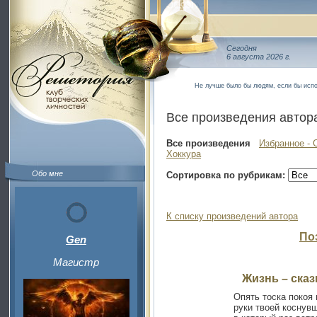
Сегодня
6 августа 2026 г.
Не лучше было бы людям, если бы испо
Все произведения автор
Все произведения
Избранное - 
Хоккура
Обо мне
Сортировка по рубрикам:
К списку произведений автора
По
Gen
Магистр
Жизнь – сказк
Опять тоска покоя 
руки твоей коснув