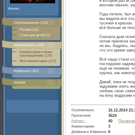
в который раз встр
молчим обычно, у
Феникс
Года летели, быт в
мы видели всё это,
Опубликованное (112)
тускнея в красках,
всё больше не пох
Поэзия (111)
Стихи для детей (1)
Сначала дым осенн
потом причёски за
Комментарии (342)
но мы, бодрясь, пы
что это время заи
Комментарии к моим
произведениям (170)
Всё чаще стали сс
Мои комментарии (172)
последнюю надежд
ещё не понимая, ч
Избранное (307)
хрупка, как новог
Давай, пока не поз
Альбом
задумаем опять же
любовь свою сияю
на ёлку водрузим 
16.12.2014 21:
Опубликовано:
3624
Просмотров:
40
Посмотр
Рейтинг..
:
3
Комментариев:
0
Добавили в Избранное: