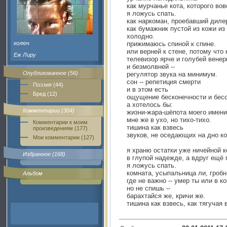
как мурчанье кота, которого вов
я ложусь спать.
как наркоман, проебавший диле
как бумажник пустой из кожи из
холодно.
колюч
прижимаюсь спиной к спине.
или верней к стене, потому что 
Еж Лиру
телевизор ярче и голубей венер
и безмолвней --
Опубликованное (56)
регулятор звука на минимум.
сон -- репетиция смерти
Поэзия (44)
и в этом есть
Бред (12)
ощущение бесконечности и бес
а хотелось бы:
Комментарии (304)
жизни-жара-шёпота моего имени
мне же в ухо, но тихо-тихо.
Комментарии к моим
тишина как взвесь
произведениям (177)
звуков, не оседающих на дно к
Мои комментарии (127)
я храню остатки уже ничейной 
Избранное (168)
в глупой надежде, а вдруг ещё 
я ложусь спать.
комната, усыпальница ли, гробн
Альбом
где не важно -- умер ты или в к
но не спишь --
барахтайся же, кричи же.
тишина как взвесь, как тягучая 