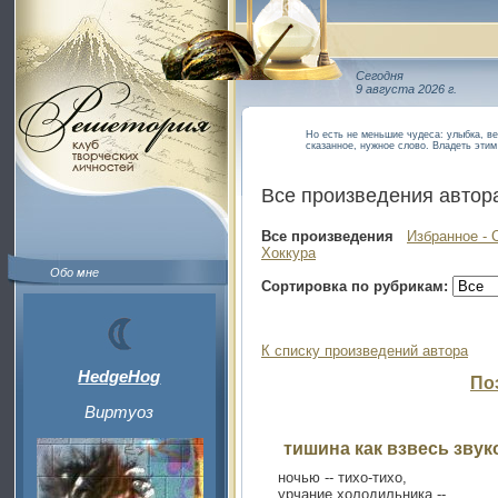
Сегодня
9 августа 2026 г.
Но есть не меньшие чудеса: улыбка, в
сказанное, нужное слово. Владеть эти
Все произведения автор
Все произведения
Избранное - 
Хоккура
Обо мне
Сортировка по рубрикам:
К списку произведений автора
HedgeHog
По
Виртуоз
тишина как взвесь звуко
ночью -- тихо-тихо,
урчание холодильника --