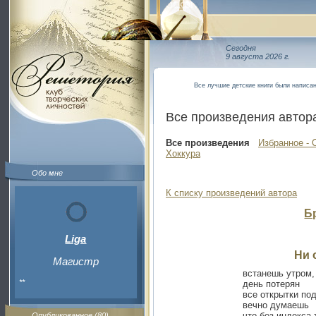
Сегодня
9 августа 2026 г.
Все лучшие детские книги были написа
Все произведения автор
Все произведения
Избранное - 
Хоккура
Обо мне
К списку произведений автора
Б
Liga
Ни 
Магистр
встанешь утром,
**
день потерян
все открытки по
вечно думаешь
что без индекса 
Опубликованное (80)