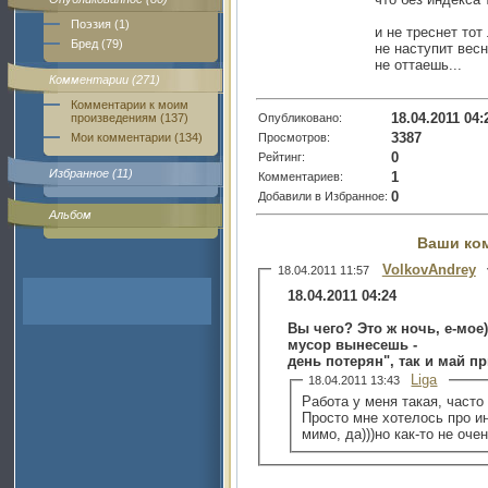
Поэзия (1)
и не треснет тот
Бред (79)
не наступит вес
не оттаешь...
Комментарии (271)
Комментарии к моим
18.04.2011 04:
Опубликовано:
произведениям (137)
3387
Просмотров:
Мои комментарии (134)
0
Рейтинг:
Избранное (11)
1
Комментариев:
0
Добавили в Избранное:
Альбом
Ваши ко
VolkovAndrey
18.04.2011 11:57
18.04.2011 04:24
Вы чего? Это ж ночь, е-мое)
мусор вынесешь -
день потерян", так и май п
Liga
18.04.2011 13:43
Работа у меня такая, часто
Просто мне хотелось про ин
мимо, да)))но как-то не оче