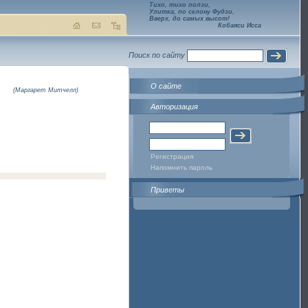
Тихо, тихо ползи,
Улитка, по склону Фудзи,
Вверх, до самых высот!
Кобаяси Исса
Поиск по сайту
О сайте
(Маргарет Митчелл)
Авторизация
Регистрация
Напомнить пароль
Приветы