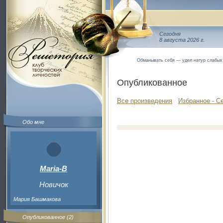
Сегодня
8 августа 2026 г.
Обманывать себя — удел натур слабых
Опубликованное
Все произведения
Избранное - С
Обо мне
Maria-B
Новичок
Мария Башмакова
Опубликованное (2)