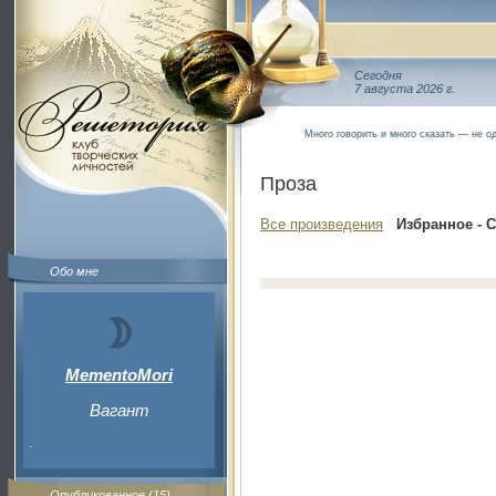
Сегодня
7 августа 2026 г.
Много говорить и много сказать — не од
Проза
Все произведения
Избранное - 
Обо мне
MementoMori
Вагант
.
Опубликованное (15)