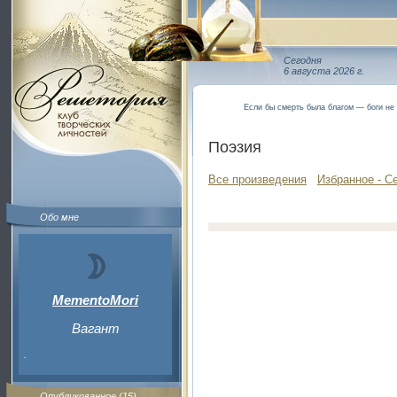
Сегодня
6 августа 2026 г.
Если бы смерть была благом — боги не
Поэзия
Все произведения
Избранное - С
Обо мне
MementoMori
Вагант
.
Опубликованное (15)