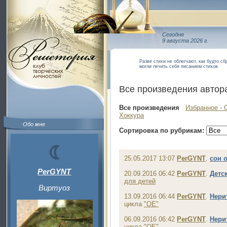
Сегодня
9 августа 2026 г.
Разве стихи не облегчают, как будто сб
могли лечить себя писанием стихов
Все произведения автор
Все произведения
Избранное - 
Хоккура
Обо мне
Сортировка по рубрикам:
25.05.2017 13:07
PerGYNT
.
сон 
PerGYNT
20.09.2016 06:42
PerGYNT
.
Детс
для детей
Виртуоз
13.09.2016 06:44
PerGYNT
.
Нери
цикла
"ОЕ"
06.09.2016 06:42
PerGYNT
.
Нери
цикла
"ОЕ"