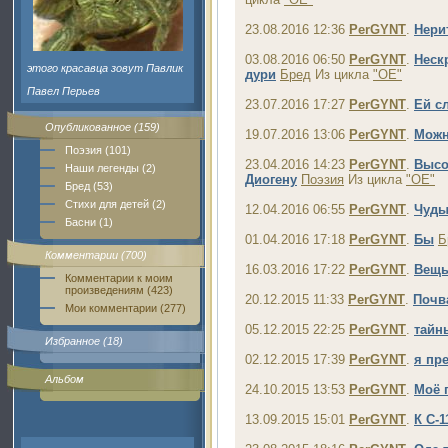
23.08.2016 12:36
PerGYNT
.
Нери
03.08.2016 06:50
PerGYNT
.
Неск
этого красавца зовут Павлик
дури
Бред
Из цикла
"ОЕ"
Павел Перьев
23.07.2016 17:27
PerGYNT
.
Ей с
Опубликованное (159)
19.07.2016 13:06
PerGYNT
.
Мож
Поэзия (101)
23.04.2016 14:23
PerGYNT
.
Высо
Наши легенды (2)
Диогену
Поэзия
Из цикла
"ОЕ"
Бред (53)
Стихи для детей (2)
12.04.2016 06:55
PerGYNT
.
Чуд
Басни (1)
01.04.2016 17:18
PerGYNT
.
Бы
Б
Комментарии (700)
16.03.2016 17:22
PerGYNT
.
Вещ
Комментарии к моим
произведениям (423)
20.12.2015 11:33
PerGYNT
.
Почв
Мои комментарии (277)
05.12.2015 22:25
PerGYNT
.
тайн
Избранное (18)
02.12.2015 17:39
PerGYNT
.
я пр
Альбом
24.10.2015 13:53
PerGYNT
.
Моё 
13.09.2015 15:01
PerGYNT
.
К С-1