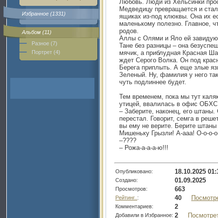
Любовь. Люди из Хельсинки про
Медведицу превращается и стал
Избранное (1331)
ящиках из-под клюквы. Она их ес
маленькому полезно. Главное, ч
родов.
Альбом (11)
Аллы с Олями и Яло ей завидуют
Разное (7)
Тане без разницы – она безуспеш
Портрет (4)
мячик, а приблудная Красная Ша
ждет Серого Волка. Он под крас
Берега приплыть. А еще злые язы
Зеленый. Ну, фамилия у него та
чуть подлиннее будет.
Тем временем, пока мы тут каля
утицей, ввалилась в офис ОБХС
– Заберите, наконец, его штаны.
перестал. Говорит, семга в реше
вы ему не верите. Берите штаны
Мишеньку Грызли! А-ааа! О-о-о-о
–????
– Рожа-а-а-а-ю!!!
18.10.2025 01:
Опубликовано:
01.09.2025
Создано:
663
Просмотров:
40
Посмотр
Рейтинг..
:
2
Комментариев:
2
Посмотре
Добавили в Избранное: