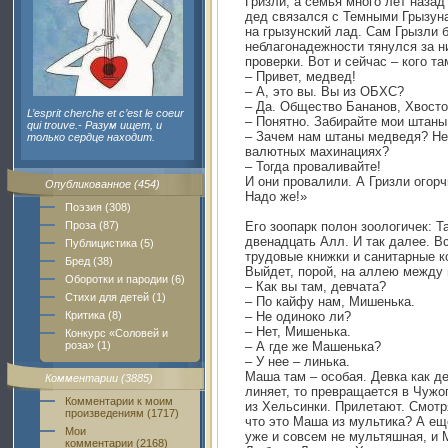
Гризли, а семья много лет наза
дед связался с Темными Грызун
на грызунский лад. Сам Грызли 
неблагонадежности тянулся за н
проверки. Вот и сейчас – кого т
– Привет, медвед!
– А, это вы. Вы из ОБХС?
– Да. Общество Бананов, Хвосто
L’esprit cherche et c’est le coeur
– Понятно. Забирайте мои штаны
qui trouve.- Разум ищет, и
– Зачем нам штаны медведя? Не
только сердце находит.
валютных махинациях?
– Тогда проваливайте!
И они провалили. А Гризли огор
Опубликованное (454)
Надо же!»
Поэзия (308)
Проза (87)
Его зоопарк полон зоологичек: Т
двенадцать Алл. И так далее. В
Публицистика (5)
трудовые книжки и санитарные к
Бред (38)
Выйдет, порой, на аллею между
Оборотки и пародии (6)
– Как вы там, девчата?
Стихи для детей (1)
– По кайфу нам, Мишенька.
Критика (8)
– Не одиноко ли?
– Нет, Мишенька.
Конкурс «Соловей и
роза» (1)
– А где же Машенька?
– У нее – линька.
Маша там – особая. Девка как де
Комментарии (3885)
линяет, то превращается в Чужо
Комментарии к моим
из Хельсинки. Прилетают. Смотр
произведениям (1717)
что это Маша из мультика? А ещ
Мои
уже и совсем не мультяшная, и 
комментарии (2168)