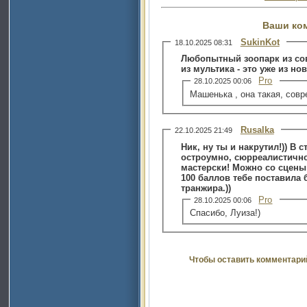
Ваши ко
SukinKot
18.10.2025 08:31
Любопытный зоопарк из сов
из мультика - это уже из но
Pro
28.10.2025 00:06
Машенька , она такая, совр
Rusalka
22.10.2025 21:49
Ник, ну ты и накрутил!)) В
остроумно, сюрреалистично.
мастерски! Можно со сцены
100 баллов тебе поставила б
транжира.))
Pro
28.10.2025 00:06
Спасибо, Луиза!)
Чтобы оставить комментари