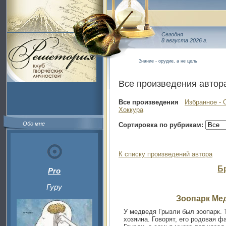
Сегодня
8 августа 2026 г.
Знание - орудие, а не цель
Все произведения автор
Все произведения
Избранное - 
Хоккура
Обо мне
Сортировка по рубрикам:
К списку произведений автора
Б
Pro
Гуру
Зоопарк Ме
У медведя Грызли был зоопарк. 
хозяина. Говорят, его родовая 