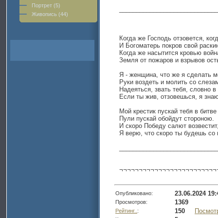
Портрет (5)
____________________________
Живопись (44)
Когда же Господь отзовется, когд
И Богоматерь покров свой раскин
Когда же насытится кровью войн
Земля от пожаров и взрывов ост
Я - женщина, что же я сделать м
Руки воздеть и молить со слеза
Надеяться, звать тебя, словно в
Если ты жив, отзовешься, я знаю
Мой крестик пускай тебя в битве
Пули пускай обойдут стороною.
И скоро Победу салют возвестит
Я верю, что скоро ты будешь со
_____________________________
¬¬¬¬¬¬¬¬¬¬¬¬¬¬¬¬¬¬¬¬¬¬¬¬¬
23.06.2024 19:
Опубликовано:
1369
Просмотров:
150
Посмот
Рейтинг..
: