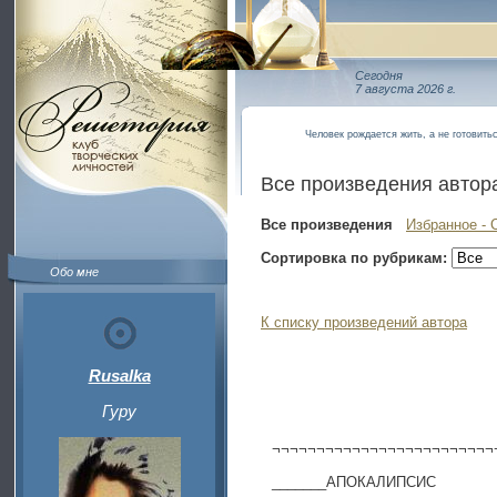
Сегодня
7 августа 2026 г.
Человек рождается жить, а не готовить
Все произведения автор
Все произведения
Избранное - 
Сортировка по рубрикам:
Обо мне
К списку произведений автора
Rusalka
Гуру
¬¬¬¬¬¬¬¬¬¬¬¬¬¬¬¬¬¬¬¬¬¬¬¬¬
_______АПОКАЛИПСИС