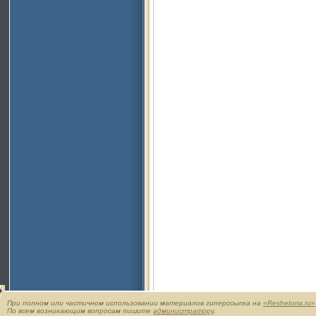
При полном или частичном использовании материалов гиперссылка на
«Reshetoria.ru»
По всем возникающим вопросам пишите
администратору
.