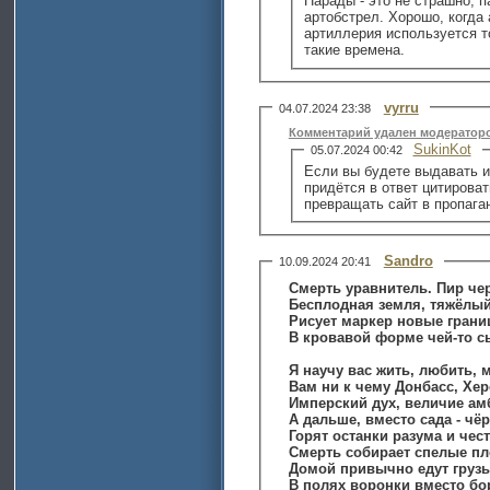
Парады - это не страшно, п
артобстрел. Хорошо, когда 
артиллерия используется т
такие времена.
vyrru
04.07.2024 23:38
Комментарий удален модератор
SukinKot
05.07.2024 00:42
Если вы будете выдавать 
придётся в ответ цитироват
превращать сайт в пропага
Sandro
10.09.2024 20:41
Смерть уравнитель. Пир чер
Бесплодная земля, тяжёлый
Рисует маркер новые грани
В кровавой форме чей-то сы
Я научу вас жить, любить, 
Вам ни к чему Донбасс, Хе
Имперский дух, величие ам
А дальше, вместо сада - чё
Горят останки разума и чест
Смерть собирает спелые п
Домой привычно едут грузы
В полях воронки вместо бо