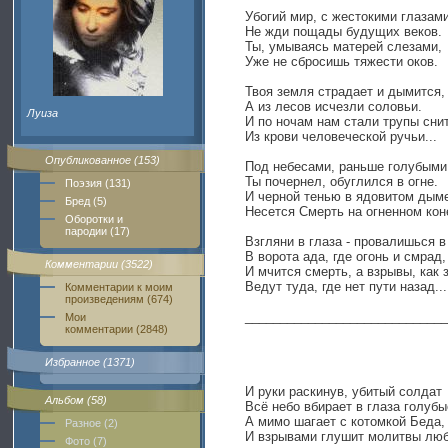
Убогий мир, с жестокими глазами
Не жди пощады будущих веков.
Ты, умываясь матерей слезами,
Уже не сбросишь тяжести оков.
Твоя земля страдает и дымится,
А из лесов исчезли соловьи.
Луиза
И по ночам нам стали трупы сни
Из крови человеческой ручьи...
Опубликованное (153)
Под небесами, раньше голубыми
Ты почернел, обуглился в огне.
Поэзия (131)
И черной тенью в ядовитом дым
Бред (5)
Несется Смерть на огненном кон
Оборотки и
пародии (17)
Взгляни в глаза - провалишься в
В ворота ада, где огонь и смрад,
Комментарии (3522)
И мчится смерть, а взрывы, как 
Ведут туда, где нет пути назад...
Комментарии к моим
произведениям (674)
______________________________
Мои
комментарии (2848)
Избранное (1371)
И руки раскинув, убитый солдат
Альбом (58)
Всё небо вбирает в глаза голубы
А мимо шагает с котомкой Беда,
Разное (2)
И взрывами глушит молитвы лю
Фото (7)