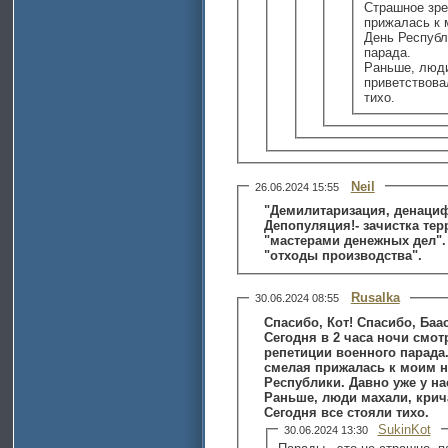
Страшное зре
прижалась к 
День Республ
парада.
Раньше, люди
приветствова
тихо.
Neil
26.06.2024 15:55
"Демилитаризация, денацифи
Депопуляция!- зачистка территории! Под новое заселение
"мастерами денежных дел".
"отходы производства".
Rusalka
30.06.2024 08:55
Спасибо, Кот! Спасибо, Баас
Сегодня в 2 часа ночи смотр
репетиции военного парада
смелая прижалась к моим но
Республики. Давно уже у на
Раньше, люди махали, крича
Сегодня все стояли тихо.
SukinKot
30.06.2024 13:30