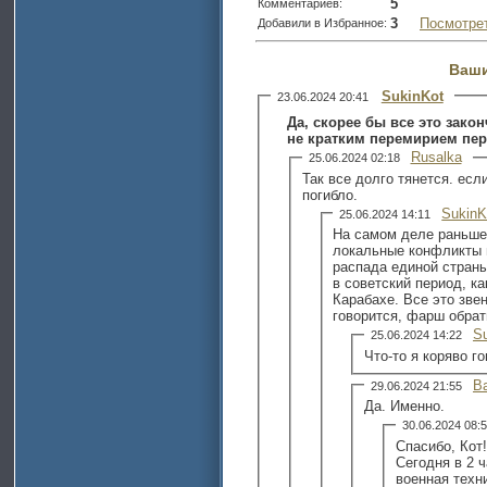
5
Комментариев:
3
Посмотре
Добавили в Избранное:
Ваши
SukinKot
23.06.2024 20:41
Да, скорее бы все это зако
не кратким перемирием пер
Rusalka
25.06.2024 02:18
Так все долго тянется. есл
погибло.
SukinK
25.06.2024 14:11
На самом деле раньше
локальные конфликты в
распада единой страны
в советский период, ка
Карабахе. Все это звен
говорится, фарш обрат
S
25.06.2024 14:22
Что-то я коряво г
B
29.06.2024 21:55
Да. Именно.
30.06.2024 08
Спасибо, Кот!
Сегодня в 2 ч
военная техн