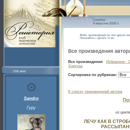
Сегодня
9 августа 2026 г.
Жаба, производящая на свет другую жа
Попытайтесь сделать то же
Все произведения автор
Все произведения
Избранное - 
Хоккура
Обо мне
Сортировка по рубрикам:
К списку произведений автора
Sandro
По
Гуру
из цикл
ЛЕЧУ КАК В СТРО
РАССЫПАН