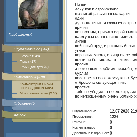
Ничей
лечу как в стробоскопе,
мозаикой рассыпанных картин
один
душа щетинится ежом из острых 
причин
не пара мы, прибита серой пыль
Такой ранимый
на жгучем солнце вянет завязь с
лилов,
небесный пруд и россыпь белых
Опубликованное (567)
углов,
неровных много, с хищной остро
Поэзия (549)
почти не больно жалят, мало сил
Проза (17)
просил
Стихи для детей (1)
а ветер выл, корёжил просьбы, к
бурлил
Комментарии (670)
несёт река песок жемчужных бус
отброшена связующая нить
Комментарии к моим
простить,
произведениям (398)
тебя не убедил, а после струсил
Мои комментарии (272)
но непрощенным очень больно жи
Избранное (5)
12.07.2020 21:
Опубликовано:
Альбом
1226
Просмотров:
0
Рейтинг:
0
Комментариев:
0
Добавили в Избранное: