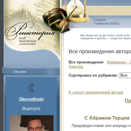
Сегодня
7 августа 2026 г.
Как лекарство не достигает своей цели,
порицание и критика — когда они пере
Все произведения автор
Все произведения
Избранное - 
Хоккура
Обо мне
Сортировка по рубрикам:
К списку произведений автора
Skorodinski
Пр
Виртуоз
С Абрамом Терцем 
Предпредисловие или впереди л