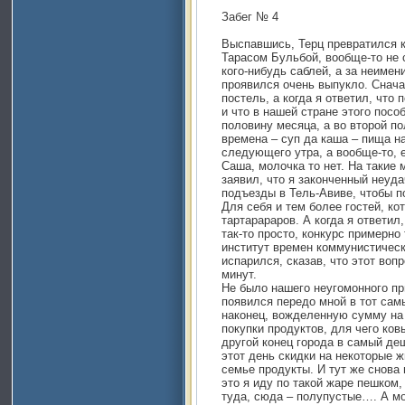
Забег № 4
Выспавшись, Терц превратился к
Тарасом Бульбой, вообще-то не 
кого-нибудь саблей, а за неимени
проявился очень выпукло. Снача
постель, а когда я ответил, что
и что в нашей стране этого посо
половину месяца, а во второй п
времена – суп да каша – пища н
следующего утра, а вообще-то, 
Саша, молочка то нет. На такие 
заявил, что я законченный неуд
подъезды в Тель-Авиве, чтобы п
Для себя и тем более гостей, ко
тартарараров. А когда я ответил,
так-то просто, конкурс примерно
институт времен коммунистическо
испарился, сказав, что этот воп
минут.
Не было нашего неугомонного пр
появился передо мной в тот самы
наконец, вожделенную сумму на 
покупки продуктов, для чего ко
другой конец города в самый де
этот день скидки на некоторые 
семье продукты. И тут же снова
это я иду по такой жаре пешком,
туда, сюда – полупустые…. А мо