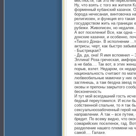
местности, так это не переселе
Ну, что взять с того же жителя 
форменный кубанский казачок. О
борода нечесаная, винтовочка н
религиозен, и функция его така
государством жить на границах е
рубежи. Живописен, но недалек
А вот поселенки! Все, как одна
донские казачки, и особенно, по
«Тихого Дона». В исполнении …
актрисы, черт, как быстро забы
- Быстрицкая?
- Да, да, она! Я имя вспомнил –
Эллина! Роза греческая, амфора
а не баба…. Так вот, в этих жен
порыв, взлет. Недаром, ох неда
национальность считают по мате
любвеобильные мамочки у них ок
заглянешь, а там бездна звезд п
оковы и препоны закрытого сооб
бесконечность
И тут мой всегдашний гость исче
бедный переутомился. И если бы
собственной спальни, то я так б
сексуальноозабоченный герой н
направлении. А так – все путем, 
бредит. По всему видно, что око
сомарийских поселенок, гад. Вот
разделение нашего племени на ч
самой…. Галахе.