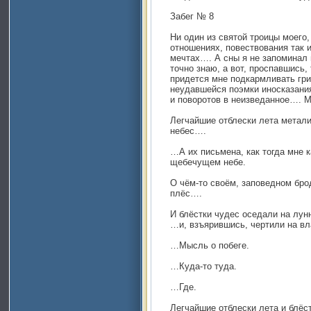
Забег № 8
Ни один из святой троицы моего,
отношениях, повествования так и
мечтах…. А сны я не запоминал 
точно знаю, а вот, проспавшись,
придется мне подкармливать гр
неудавшейся поэмки иносказани
и поворотов в неизведанное…. М
Легчайшие отблески лета метали
небес….
…А их письмена, как тогда мне к
щебечущем небе.
О чём-то своём, заповедном бро
плёс….
И блёстки чудес оседали на лун
…и, взъярившись, чертили на в
…Мысль о побеге.
…Куда-то туда.
…Где.
Легчайшие отблески лета и блёст