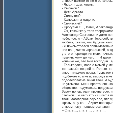
в твоей памяти от него осталось.
- Люди, годы, жизнь.
- Рыбаков?
- Дети Арбата.
- Солоухин?
- Камешки на ладони.
- Синявский?
- Прогулки с…, Вами, Александр
- Ох, какой же у тебя твердокам
Александр Сергеевич и даже не 
небесное, я – Абрам Терц собств
любить, хватит, что будешь жал
- Я присмотрелся повнимательнее
нос наш, чисто израильский, вы
у этого порождения моих ночных
пушкинскому до него…. И даже го
конечно же, это был господин Те
- Только учти, папа с мамой у ме
тот самый нееврей по Галахе, к
имеет никакого права. Туристом 
подбежал ко мне и, зыркнув мне 
подслеповатые зёнки твои. И буд
не угомонишься и престанешь за
общество, подумаешь, придумал,
буром попер, один против всех и
степной. Ты чего это из шкафа п
твоя благоверная поучала, что 
жрать, а ну-ка, – Абрам воспари
в моем помутневшем сознании.
– Спать…, спать…, спать….