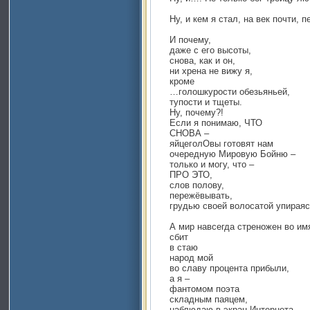
Ну, и кем я стал, на век почти,
И почему,
даже с его высоты,
снова, как и он,
ни хрена не вижу я,
кроме
…голошкурости обезьяньей,
тупости и тщеты.
Ну, почему?!
Если я понимаю, ЧТО
СНОВА –
яйцеголОвы готовят нам
очередную Мировую Бойню –
только и могу, что –
ПРО ЭТО,
слов полову,
пережёвывать,
грудью своей волосатой упираяс
А мир навсегда стреножен во им
сбит
в стаю
народ мой
во славу процента прибыли,
а я –
фантомом поэта
складным паяцем,
наблюдаю в экран Интернета,