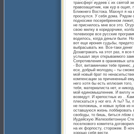
трансферт иудеев с их святой 
правозащитник, как кур в ощип,
Ближнего Востока. Махнул я на 
проснулся. У себя дома. Рядом 
подносике посеребренном лежит,
не приснилось мне все это. Огу
свою милку в коридорчике, колба
телевизоре все русские програм
водилось, когда деньги были. Но
вот еще ирония судьбы, придется
выбрасывать же. Все-таки денег 
Дозавтракать на этот раз, я все-
услышал звук открываемого замк
Сопротивления в оранжевых штан
- Вот, витаминчики тебе принес, 
еси, добрый молодец – ты сможе
мой новый брат по ненасильств
компенсации за причиненный ему
него хотя бы есть иллюзия того, 
тебя, материалиста нет, и никогд
мой единомышленник. И виллу н
возведут. И крепостных из …Кам
плескаться у ног его. А ты? Ты, 
не положишь, и новых зубов из 
оставшуюся жизнь лоббировать 
свободы, то бишь, биться лбом
Иудейскую Железобетонную Стен
поселкового комитета договорил
на их форпосту, сторожем. В но
хорошо себя вести.