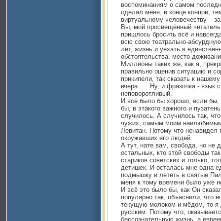
воспоминаниям о самом последн
сделал меня, в конце концов, те
виртуальному человечеству – з
Вы, мой просвещённый читатель
пришлось бросить всё и навсегда
всю свою театрально-абсурдную,
лет, жизнь и уехать в единствен
обстоятельства, место доживани
Миллионы таких же, как я, прек
правильно оценив ситуацию и со
прикипели, так сказать к наше
вчера… . Ну, и фразочка - язык 
неповоротливый.
И всё было бы хорошо, если бы, 
бы, в этакого важного и пузатен
случилось. А случилось так, чт
чужих, самым моим наилюбимым 
Левитан. Потому что ненавидел 
окружавших его людей.
А тут, нате вам, свобода, но не
остальных, кто этой свободы так
стариков советских и только, то
детишек. И осталась мне одна е
подмышку и лететь в святые Пал
меня к тому времени было уже не
И всё это было бы, как Он сказал
популярно так, объяснили, что е
текущую молоком и мёдом, то я
русским. Потому что, оказывает
бессознательную жизнь, а евре