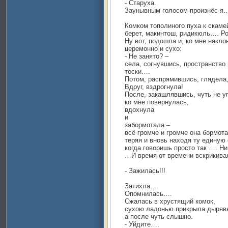
- Старуха.
Заунывным голосом произнёс я…
Комком тополиного пуха к скаме
берет, макинтош, ридикюль…. Ро
Ну вот, подошла и, ко мне накл
церемонно и сухо:
- Не занято? –
села, согнувшись, пространств
тоски….
Потом, распрямившись, глядела
Вдруг, вздрогнула!
После, закашлявшись, чуть не у
ко мне повернулась,
вдохнула
и
забормотала –
всё громче и громче она бормота
теряя и вновь находя ту единую 
когда говоришь просто так …. Ни
…И время от времени вскрикива
- Зажилась!!!
Затихла….
Опомнилась….
Сжалась в хрустящий комок,
сухою ладонью прикрыла дырявы
а после чуть слышно.
- Уйдите….