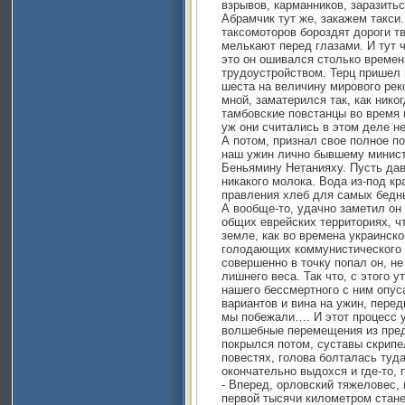
взрывов, карманников, заразить
Абрамчик тут же, закажем такси
таксомоторов бороздят дороги тв
мелькают перед глазами. И тут ч
это он ошивался столько времени
трудоустройством. Терц пришел 
шеста на величину мирового рек
мной, заматерился так, как нико
тамбовские повстанцы во время 
уж они считались в этом деле 
А потом, признал свое полное п
наш ужин лично бывшему минист
Беньямину Нетанияху. Пусть дав
никакого молока. Вода из-под кр
правления хлеб для самых бедн
А вообще-то, удачно заметил он 
общих еврейских территориях, ч
земле, как во времена украинско
голодающих коммунистического П
совершенно в точку попал он, не
лишнего веса. Так что, с этого у
нашего бессмертного с ним опус
вариантов и вина на ужин, перед
мы побежали…. И этот процесс 
волшебные перемещения из преды
покрылся потом, суставы скрипел
повестях, голова болталась туда
окончательно выдохся и где-то, 
- Вперед, орловский тяжеловес, 
первой тысячи километром стане