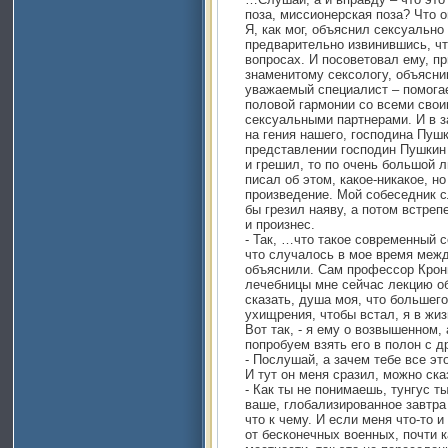
поза, миссионерская поза? Что о
Я, как мог, объяснил сексуально
предварительно извинившись, что
вопросах. И посоветовал ему, п
знаменитому сексологу, объясни
уважаемый специалист – помога
половой гармонии со всеми свои
сексуальными партнерами. И в з
на гения нашего, господина Пушк
представлении господин Пушкин
и грешил, то по очень большой л
писал об этом, какое-никакое, н
произведение. Мой собеседник с
бы грезил наяву, а потом встреп
и произнес.
- Так, …что такое современный с
что случалось в мое время межд
объяснили. Сам профессор Кронг
лечебницы мне сейчас лекцию об
сказать, душа моя, что большего
ухищрения, чтобы встал, я в жи
Вот так, - я ему о возвышенном,
попробуем взять его в полон с д
- Послушай, а зачем тебе все эт
И тут он меня сразил, можно ска
- Как ты не понимаешь, тунгус т
ваше, глобализированное завтра
что к чему. И если меня что-то 
от бесконечных военных, почти к