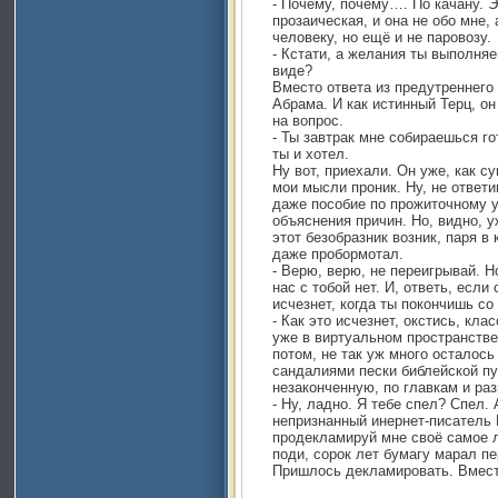
- Почему, почему…. По качану. Э
прозаическая, и она не обо мне, 
человеку, но ещё и не паровозу.
- Кстати, а желания ты выполняе
виде?
Вместо ответа из предутреннего
Абрама. И как истинный Терц, о
на вопрос.
- Ты завтрак мне собираешься го
ты и хотел.
Ну вот, приехали. Он уже, как с
мои мысли проник. Ну, не ответиш
даже пособие по прожиточному 
объяснения причин. Но, видно, у
этот безобразник возник, паря в
даже пробормотал.
- Верю, верю, не переигрывай. Но
нас с тобой нет. И, ответь, если
исчезнет, когда ты покончишь со
- Как это исчезнет, окстись, кла
уже в виртуальном пространстве
потом, не так уж много осталос
сандалиями пески библейской пус
незаконченную, по главкам и ра
- Ну, ладно. Я тебе спел? Спел. 
непризнанный инернет-писатель 
продекламируй мне своё самое 
поди, сорок лет бумагу марал пе
Пришлось декламировать. Вмест