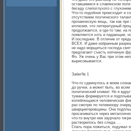
оставшимися в славянском поле
беседу слепоглухого с глухонем
Что-то подобное происходит и со
отсутствием поэтического талант
прозаическую вещь, так как при
иллюзия, что литературный проц
продолжается, и где-то там, на 
появляются хоть и падающие, но
И последнее. В отличие от пре
ВСЕХ. И даже избранным разреш
не надо морщиться господа свят
предлагают съесть копченую фр
Фо. Уж очень у Вас при этом не
вырисовывается.
Забег№ 1
Что-то сдвинулось в моем сознан
до ручки, а может быть, во всем
политический климат. Но я вдруг
тумана формируется и подплывае
колеблющаяся человеческая фигу
раз смотрю по телевизору очер
шварцнегеровщины. Она подплыл
просачиваться через металличес
что-то внутри нее заурчало тигр
растворилось без следа…..
Спать пора ложиться, подумал я,