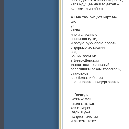
как будущее наших детей –
заложили и тибрят.
А мне там рисуют картины,
аж,
ух,
какие
ино и странные,
призывая идти,
и голую руку свою совать
в дерьмо их кратий,
а я,
башку засунув
в Беер-Шевский
мешок целлофановый,
веселящим газом травлюсь,
становясь
всё более и более
…аляповато-придурковатей.
…Господи!
Боже ж мой,
стыдно то как,
как стыдно….
Ведь я уже,
на десятилетие
и рыжего тоже….