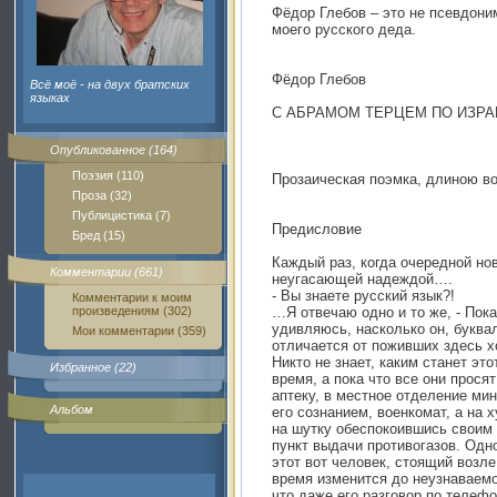
Фёдор Глебов – это не псевдон
моего русского деда.
Фёдор Глебов
Всё моё - на двух братских
языках
С АБРАМОМ ТЕРЦЕМ ПО ИЗР
Опубликованное (164)
Поэзия (110)
Прозаическая поэмка, длиною в
Проза (32)
Публицистика (7)
Предисловие
Бред (15)
Каждый раз, когда очередной но
Комментарии (661)
неугасающей надеждой….
- Вы знаете русский язык?!
Комментарии к моим
произведениям (302)
…Я отвечаю одно и то же, - Пок
удивляюсь, насколько он, буква
Мои комментарии (359)
отличается от поживших здесь х
Никто не знает, каким станет это
Избранное (22)
время, а пока что все они прос
аптеку, в местное отделение ми
Альбом
его сознанием, военкомат, а на х
на шутку обеспокоившись своим
пункт выдачи противогазов. Одн
этот вот человек, стоящий возле
время изменится до неузнаваемо
что даже его разговор по телеф