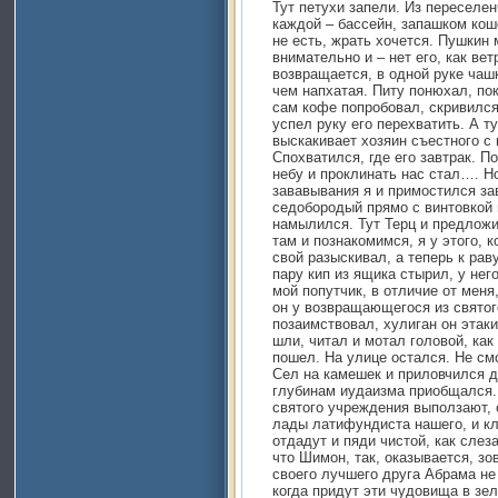
Тут петухи запели. Из переселен
каждой – бассейн, запашком кош
не есть, жрать хочется. Пушкин
внимательно и – нет его, как ве
возвращается, в одной руке чашк
чем напхатая. Питу понюхал, пок
сам кофе попробовал, скривился
успел руку его перехватить. А т
выскакивает хозяин съестного с 
Спохватился, где его завтрак. По
небу и проклинать нас стал…. Но
зававывания я и примостился зав
седобородый прямо с винтовкой 
намылился. Тут Терц и предложи
там и познакомимся, я у этого, 
свой разыскивал, а теперь к рав
пару кип из ящика стырил, у нег
мой попутчик, в отличие от меня
он у возвращающегося из святог
позаимствовал, хулиган он этаки
шли, читал и мотал головой, как
пошел. На улице остался. Не смо
Сел на камешек и приловчился д
глубинам иудаизма приобщался. 
святого учреждения выползают, 
лады латифундиста нашего, и кля
отдадут и пяди чистой, как слез
что Шимон, так, оказывается, зо
своего лучшего друга Абрама не
когда придут эти чудовища в зе