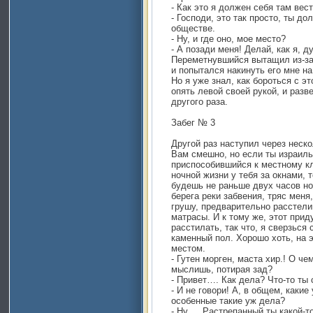
- Как это я должен себя там вес
- Господи, это так просто, ты д
обществе.
- Ну, и где оно, мое место?
- А позади меня! Делай, как я, д
Переметнувшийся вытащил из-за
и попытался накинуть его мне н
Но я уже знал, как бороться с эт
опять левой своей рукой, и раз
другого раза.
Забег № 3
Другой раз наступил через неско
Вам смешно, но если ты израильс
приспособившийся к местному кл
ночной жизни у тебя за окнами, 
будешь не раньше двух часов ноч
берега реки забвения, тряс меня
грушу, предварительно расстели
матрасы. И к тому же, этот прид
расстилать, так что, я сверзься
каменный пол. Хорошо хоть, на э
местом.
- Гутен морген, маста хир.! О ч
мыслишь, потирая зад?
- Привет…. Как дела? Что-то ты
- И не говори! А, в общем, какие
особенные такие уж дела?
- Ну…. Растрепанный ты какой-то