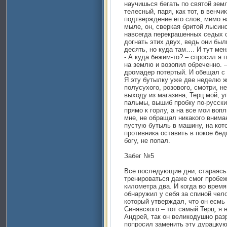
научишься бегать по святой зем
телесный, паря, как тот, в венчи
подтверждение его слов, мимо н
мыле, он, сверкая бритой лысин
навсегда перекрашенных седых 
догнать этих двух, ведь они был
десять, но куда там…. И тут мен
- А куда бежим-то? – спросил я
на землю и возопил обреченно. 
дромадер потертый. И обещал с 
Я эту бутылку уже две неделю ж
полусухого, розового, смотри, н
выходу из магазина, Терц мой, 
пальмы, вышиб пробку по-русски
прямо к горлу, а на все мои вопл
мне, не обращал никакого внима
пустую бутыль в машину, на кот
противника оставить в покое бед
богу, не попал.
Забег №5
Все последующие дни, стараясь 
тренироваться даже смог пробеж
километра два. И когда во время
обнаружил у себя за спиной чел
который утверждал, что он есмь
Синявского – тот самый Терц, я
Андрей, так он великодушно раз
попросил заменить эту дурацку