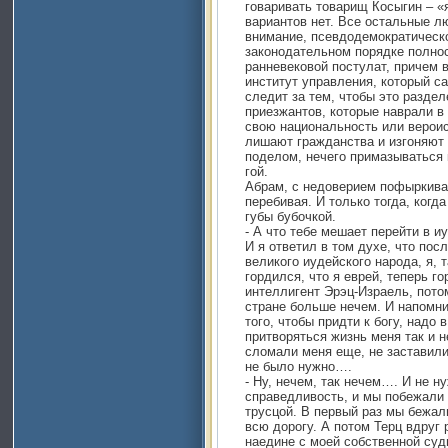
говаривать товарищ Косыгин – «
вариантов нет. Все остальные лю
внимание, псевдодемократическ
законодательном порядке полно
ранневековой постулат, причем 
институт управления, который 
следит за тем, чтобы это разде
приезжантов, которые наврали в
свою национальность или вероис
лишают гражданства и изгоняют
поделом, нечего примазываться 
гой.
Абрам, с недоверием пофыркивая
перебивая. И только тогда, когд
губы бубочкой.
- А что тебе мешает перейти в и
И я ответил в том духе, что пос
великого иудейского народа, я, т
гордился, что я еврей, теперь го
интеллигент Эрэц-Израель, потом
стране больше нечем. И напомни
того, чтобы придти к богу, надо в
притворяться жизнь меня так и н
сломали меня еще, не заставили
не было нужно….
- Ну, нечем, так нечем…. И не н
справедливость, и мы побежали
трусцой. В первый раз мы бежал
всю дорогу. А потом Терц вдруг 
наедине с моей собственной суд