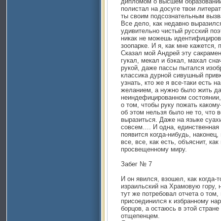
дипломом о высшем образовании…
полистал на досуге твои литера
ты своим подсознательным вызва
Все дело, как недавно выразилс
удивительно чистый русский поэ
никак не можешь идентифициров
зоопарке. И я, как мне кажется, 
Сказал мой Андрей эту сакрамен
гукал, мекал и бэкал, махал сна
рукой, даже пассы пытался изоб
классика дурной сивушный привк
узнать, кто же я все-таки есть 
желанием, а нужно было жить д
неиндефицированном состоянии, 
о том, чтобы руку пожать какому
об этом нельзя было не то, что в
выразиться. Даже на языке суахи
совсем…. И одна, единственная 
появится когда-нибудь, наконец,
все, все, как есть, объяснит, как
просвещенному миру.
Забег № 7
И он явился, взошел, как когда-
израильский на Храмовую гору, н
тут же потребовал отчета о том,
присоединился к избранному наро
борцов, а остаюсь в этой стран
отщепенцем.