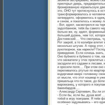
звонили беспрерывно, можно сказ
приоткрыл дверь, предварительн
бронированную израильскую две
это, ОНО тут протиснулось в ос
трансформировалось в человечиш
затвердело, оформилось в одеж
и сеном, и покатилось к моему 
- Вот, идиот, насмотрелся на те
задолбанном, тебя бы самого че
больно же, ну, идиот, форменный
больший дурень, чем тот, котор
Достоевский…. Что смотришь, ч
Рот закрой, а то колибри влетит 
несколько штучек. А город этот,
рукотворное, как нарекли? Госпо
привидение. Если хочешь знать, 
Оно бубнило и бубнило о том, ка
что захватили у этих проклятых 
засадили его садами и лесами, 
и оросили поля…. При этом оно 
переливалось ртутью по квартир
вздергивая вверх головенку сво
от мысли, что этот кошмар я уже
пришельца что-то такое, до боли
марокканец, у которого я покупа
бакенбардов….
- Александр Сергеевич, Вы ли эт
- Если бы, если бы, душа моя! 
тобой в игру поиграем. Я тебе ф
особенно задумываясь – его еди