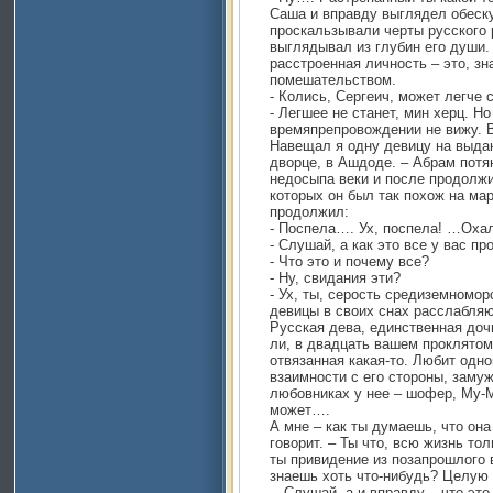
Саша и вправду выглядел обеску
проскальзывали черты русского 
выглядывал из глубин его души.
расстроенная личность – это, зн
помешательством.
- Колись, Сергеич, может легче с
- Легшее не станет, мин херц. Но
времяпрепровождении не вижу. В
Навещал я одну девицу на выда
дворце, в Ашдоде. – Абрам потя
недосыпа веки и после продолжи
которых он был так похож на мар
продолжил:
- Поспела…. Ух, поспела! …Оха
- Слушай, а как это все у вас пр
- Что это и почему все?
- Ну, свидания эти?
- Ух, ты, серость средиземномор
девицы в своих снах расслабляю
Русская дева, единственная доч
ли, в двадцать вашем проклятом 
отвязанная какая-то. Любит одно
взаимности с его стороны, замуж
любовниках у нее – шофер, Му-М
может….
А мне – как ты думаешь, что она
говорит. – Ты что, всю жизнь то
ты привидение из позапрошлого в
знаешь хоть что-нибудь? Целую н
…Слушай, а и вправду – что это