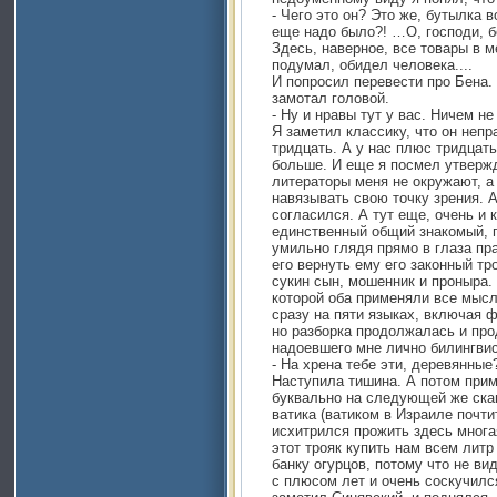
- Чего это он? Это же, бутылка 
еще надо было?! …О, господи, б
Здесь, наверное, все товары в м
подумал, обидел человека....
И попросил перевести про Бена. 
замотал головой.
- Ну и нравы тут у вас. Ничем н
Я заметил классику, что он непр
тридцать. А у нас плюс тридцать
больше. И еще я посмел утвержд
литераторы меня не окружают, а
навязывать свою точку зрения. А
согласился. А тут еще, очень и 
единственный общий знакомый, п
умильно глядя прямо в глаза пр
его вернуть ему его законный тро
сукин сын, мошенник и проныра.
которой оба применяли все мы
сразу на пяти языках, включая 
но разборка продолжалась и пр
надоевшего мне лично билингвис
- На хрена тебе эти, деревянные
Наступила тишина. А потом прим
буквально на следующей же ска
ватика (ватиком в Израиле почти
исхитрился прожить здесь многа
этот трояк купить нам всем литр
банку огурцов, потому что не ви
с плюсом лет и очень соскучился