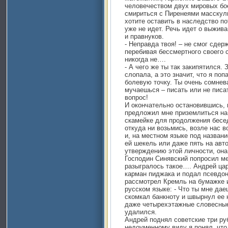
человечеством двух мировых боен
смириться с Пиренеями масскул
хотите оставить в наследство п
уже не идет. Речь идет о выжив
и правнуков.
- Неправда твоя! – не смог сдерж
перебивая бессмертного своего с
никогда не….
- А чего же ты так закипятился.
слопала, а это значит, что я по
болевую точку. Ты очень сомне
мучаешься – писать или не писат
вопрос!
И окончательно остановившись, 
предложил мне приземлиться на
скамейке для продолжения бесед
откуда ни возьмись, возле нас в
и, на местном языке под назван
ей шекель или даже пять на авто
утверждению этой личности, он
Господин Синявский попросил мен
разыгралось такое…. Андрей ца
карман пиджака и подал псевдон
рассмотрел Кремль на бумажке и
русском языке: - Что ты мне даеш
скомкал банкноту и швырнул ее 
даже четырехэтажные словесные
удалился.
Андрей поднял советские три руб
недоуменному виду я понял, что 