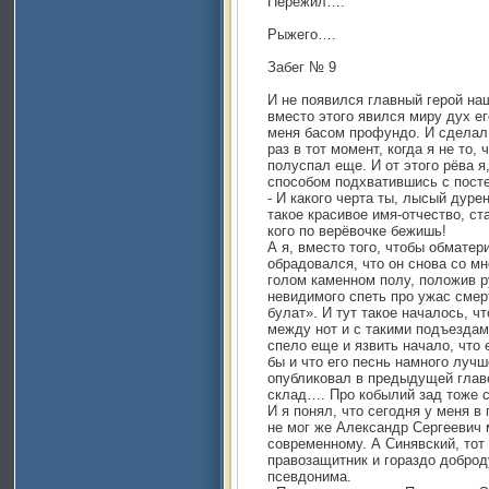
Пережил….
Рыжего….
Забег № 9
И не появился главный герой на
вместо этого явился миру дух его
меня басом профундо. И сделал о
раз в тот момент, когда я не то,
полуспал еще. И от этого рёва 
способом подхватившись с посте
- И какого черта ты, лысый дуре
такое красивое имя-отчество, с
кого по верёвочке бежишь!
А я, вместо того, чтобы обматер
обрадовался, что он снова со мн
голом каменном полу, положив р
невидимого спеть про ужас смер
булат». И тут такое началось, ч
между нот и с такими подъездами
спело еще и язвить начало, что 
бы и что его песнь намного лучш
опубликовал в предыдущей главе,
склад…. Про кобылий зад тоже с
И я понял, что сегодня у меня в г
не мог же Александр Сергеевич 
современному. А Синявский, тот
правозащитник и гораздо доброд
псевдонима.