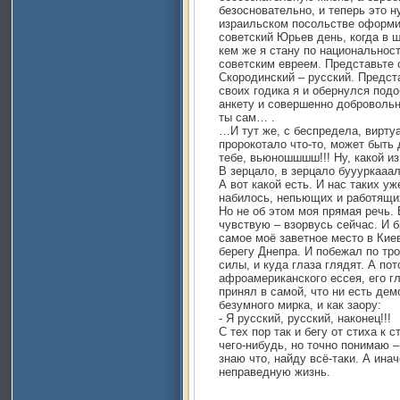
безосновательно, и теперь это 
израильском посольстве оформи
советский Юрьев день, когда в 
кем же я стану по национальнос
советским евреем. Представьте 
Скородинский – русский. Предста
своих годика я и обернулся подо
анкету и совершенно добровольн
ты сам… .
…И тут же, с беспредела, вирту
пророкотало что-то, может быть 
тебе, вьюношшшш!!! Ну, какой из
В зерцало, в зерцало буууркааал
А вот какой есть. И нас таких 
набилось, непьющих и работящи
Но не об этом моя прямая речь. 
чувствую – взорвусь сейчас. И б
самое моё заветное место в Кие
берегу Днепра. И побежал по тро
силы, и куда глаза глядят. А п
афроамериканского ессея, его г
принял в самой, что ни есть дем
безумного мирка, и как заору:
- Я русский, русский, наконец!!!
С тех пор так и бегу от стиха к с
чего-нибудь, но точно понимаю – 
знаю что, найду всё-таки. А ина
неправедную жизнь.