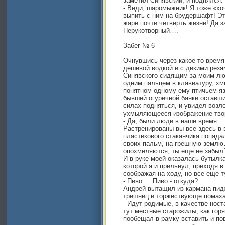
заметил Синявский, и поднялся.
- Веди, шаромыжник! Я тоже «хо
выпить с ним на брудершафт! Эт
жаре почти четверть жизни! Да з
Нерукотворный….
Забег № 6
Очнувшись через какое-то время
дешевой водкой и с дикими резя
Синявского сидящим за моим лю
одним пальцем в клавиатуру, хм
понятном одному ему птичьем яз
бывшей огуречной банки оставши
силах подняться, и увидел возл
ухмыляющееся изображение твор
- Да, были люди в наше время…. 
Растренированы вы все здесь в 
пластикового стаканчика попада
своих пальм, на грешную землю…
опохмеляются, ты еще не забыл
И в руке моей оказалась бутылк
которой я и прильнул, приходя в
соображая на ходу, но все еще т
- Пиво…. Пиво - откуда?
Андрей вытащил из кармана пид
трешниц и торжествующе помаха
- Идут родимые, в качестве нос
тут местные старожилы, как гор
пообещал в рамку вставить и по