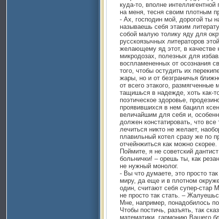
куда-то, вполне интеллигентной 
на меня, тесня своим плотным п
- Ах, господин мой, дорогой ты
называешь себя этаким литерат
собой малую толику яду для ок
русскоязычных литераторов это
желающему яд этот, в качестве 
микродозах, полезных для изба
воспламененных от осознания св
того, чтобы остудить их перекип
жары, но и от безграничья ближн
от всего этакого, размягченные 
тащишься в надежде, хоть как-т
поэтическое здоровье, продезин
проявившихся в нем бацилл ксен
величайшим для себя и, особенн
должен констатировать, что все
лечиться никто не желает, наобо
плавильный котел сразу же по п
отчейнжиться как можно скорее. 
Поймите, я не советский дантист
больнички! – орешь ты, как реза
не нужный монолог.
- Вы что думаете, это просто т
миру, да еще и в плотном окруже
один, считают себя супер-стар 
не просто так стать. – Жалуешьс
Мне, например, понадобилось поч
Чтобы постичь, разъять, так ска
математики, гармонию Вашего б