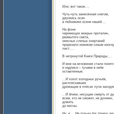
Или, вот такое….
Чуть-чуть занесённая снегом,
двуокись осин
в пейзажике осени нашей….
На фоне
чернеющих мокрых проталин,
размытого света,
неясных слепых очертаний
прорезало ножиком сизым изогн
лист….
В нетронутой Книге Природы….
И мне на мгновение стали понят
и надписи – тучами в небе
оставленные.
…И хохот холодных ручьёв,
расплескавших
дрожащие в плёсах лучи заходя
…И блики, несущие смерть от д
всем, кто не сможет, не должен,
дожить
до весны.
Ну, и…. Не только бог троицу л