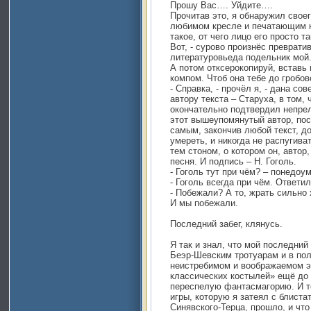
Прошу Вас…. Уйдите….
Прочитав это, я обнаружил свое
любимом кресле и печатающим н
такое, от чего лицо его просто т
Вот, - сурово произнёс преврати
литературовьеда подельник мой.
А потом отксерокопируй, вставь 
компом. Чтоб она тебе до гробов
- Справка, - прочёл я, - дана с
автору текста – Старуха, в том,
окончательно подтвердил непрел
этот вышеупомянутый автор, пос
самым, закончив любой текст, д
умереть, и никогда не распугив
тем стоном, о котором он, автор,
песня. И подпись – Н. Гоголь.
- Гоголь тут при чём? – понедоу
- Гоголь всегда при чём. Ответи
- Побежали? А то, жрать сильно 
И мы побежали.
Последний забег, клянусь.
Я так и знал, что мой последний
Беэр-Шевским тротуарам и в по
неистребимом и воображаемом э
классических костылей» ещё до 
переспелую фантасмагорию. И т
игры, которую я затеял с блист
Синявского-Терца, прошло, и что