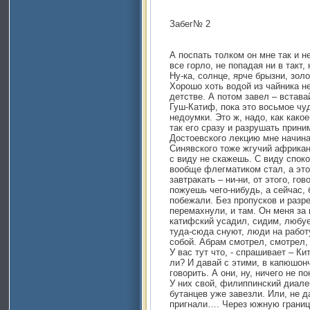
Забег№ 2
А поспать толком он мне так и н
все горло, не попадая ни в такт
Ну-ка, солнце, ярче брызни, зо
Хорошо хоть водой из чайника не
детстве. А потом завел – встава
Гуш-Катиф, пока это восьмое чу
недоумки. Это ж, надо, как какое
так его сразу и разрушать прини
Достоевского лекцию мне начина
Синявского тоже жгучий африкан
с виду не скажешь. С виду споко
вообще флегматиком стал, а это
завтракать – ни-ни, от этого, го
пожуешь чего-нибудь, а сейчас, 
побежали. Без пропусков и разр
перемахнули, и там. Он меня за 
катифский усадил, сидим, любуе
туда-сюда снуют, люди на рабо
собой. Абрам смотрел, смотрел,
У вас тут что, - спрашивает – К
ли? И давай с этими, в капюшон
говорить. А они, ну, ничего не 
У них свой, филиппинский диалек
бутанцев уже завезли. Или, не д
пригнали…. Через южную границ