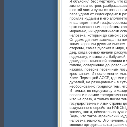
Я объяснил бессмертному, что к
жизненных ветров, разбрасывавш
шестой части суши «с названьем
папа удрал от седобородых в ра
прокляв иудаизм и его апологето
инвалидом пятой графы советско
ярко выраженным еврейским хара
морально, ни идеологически осв
человека, который до самой сво
Он даже диплом защищал на нем
таким хорошим русским именем 
стороны, самая русская в мире,
дед, когда семью начали раскул
подмышку, и вместе с бабушкой, 
дожидаясь тамошней полиции и ч
голове, совершенно добровольно
нажила, поверив первичным лоз
крестьянам. И после многих мыт
Коми-Пермяцкой АССР, где мои р
дуралей, не разобравшись в сут
необоснованно гордился тем, что
И только, по недоумству и жажде
попавши в самое твердокаменное
и то не сразу, а только после то
государственный язык страны до
выдуманного еврейства НАВСЕГДА
такому, как я, обязательно нужн
Ведь, что такое израильский иуд
человека земного. Это человек, 
мнению ортодоксальных раввинов