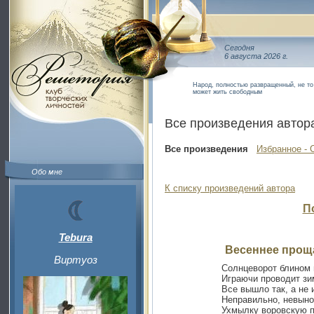
Сегодня
6 августа 2026 г.
Народ, полностью развращенный, не то
может жить свободным
Все произведения автор
Все произведения
Избранное - 
Обо мне
К списку произведений автора
П
Tebura
Весеннее прощ
Виртуоз
Солнцеворот блином 
Играючи проводит зи
Все вышло так, а не 
Неправильно, невыно
Ухмылку воровскую 