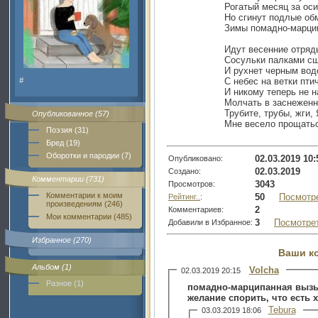
Рогатый месяц за оси
Но сгинут подлые об
Зимы помадно-марци
Идут весенние отряд
Сосульки палками сш
И рухнет черным во
#
С небес на ветки пти
И никому теперь не 
Молчать в заснеженн
Трубите, трубы, жги,
Опубликованное (57)
Мне весело прощать
Поэзия (31)
Бред (19)
Оборотки и пародии (7)
02.03.2019 10:
Опубликовано:
02.03.2019
Создано:
Комментарии (731)
3043
Просмотров:
Комментарии к моим
50
Посмотр
Рейтинг..
:
произведениям (246)
2
Комментариев:
Мои комментарии (485)
3
Посмотре
Добавили в Избранное:
Избранное (270)
Ваши к
Альбом (1)
Volcha
02.03.2019 20:15
Разное (1)
помадно-марципанная вызыв
желание спорить, что есть 
Tebura
03.03.2019 18:06