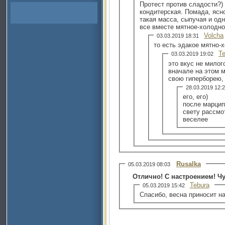
Протест против сладости?) 
кондитерская. Помада, ясно
такая масса, сыпучая и од
все вместе мятное-холодно
Volcha
03.03.2019 18:31
то есть эдакое мятно-
Te
03.03.2019 19:02
это вкус не милог
вначале на этом м
свою гиперборею, 
28.03.2019 12
его, его)
после марцип
свету рассмо
веселее
Rusalka
05.03.2019 08:03
Отлично! С настроением! Чу
Tebura
05.03.2019 15:42
Спасибо, весна приносит н