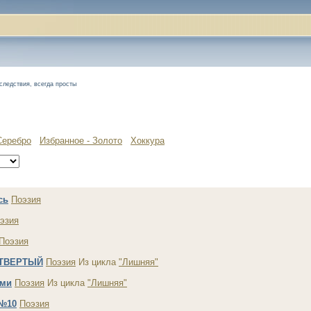
следствия, всегда просты
Серебро
Избранное - Золото
Хоккура
сь
Поэзия
эзия
Поэзия
ЕТВЕРТЫЙ
Поэзия
Из цикла
"Лишняя"
ами
Поэзия
Из цикла
"Лишняя"
 №10
Поэзия