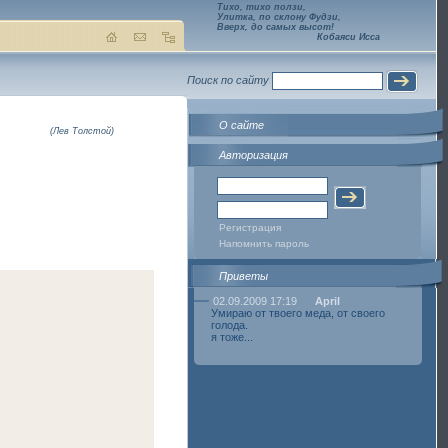
Тихо, тихо ползи,
Улитка, по склону Фудзи,
Вверх, до самых высот!
Кобаяси Исса
Поиск по сайту
О сайте
(Лев Толстой)
Авторизация
Регистрация
Напомнить пароль
Приветы
02.09.2009 17:19
April
Умираю от твоего меда, от своего
голода.
я тоже...