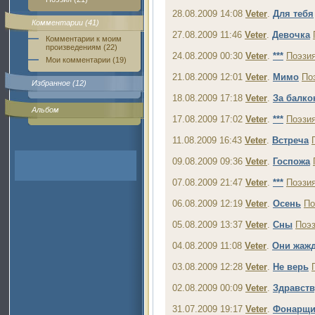
28.08.2009 14:08
Veter
.
Для тебя
Комментарии (41)
27.08.2009 11:46
Veter
.
Девочка
Комментарии к моим
произведениям (22)
24.08.2009 00:30
Veter
.
***
Поэзи
Мои комментарии (19)
21.08.2009 12:01
Veter
.
Мимо
По
Избранное (12)
18.08.2009 17:18
Veter
.
За балк
Альбом
17.08.2009 17:02
Veter
.
***
Поэзи
11.08.2009 16:43
Veter
.
Встреча
09.08.2009 09:36
Veter
.
Госпожа
07.08.2009 21:47
Veter
.
***
Поэзи
06.08.2009 12:19
Veter
.
Осень
По
05.08.2009 13:37
Veter
.
Сны
Поэ
04.08.2009 11:08
Veter
.
Они жажд
03.08.2009 12:28
Veter
.
Не верь
02.08.2009 00:09
Veter
.
Здравств
31.07.2009 19:17
Veter
.
Фонарщи