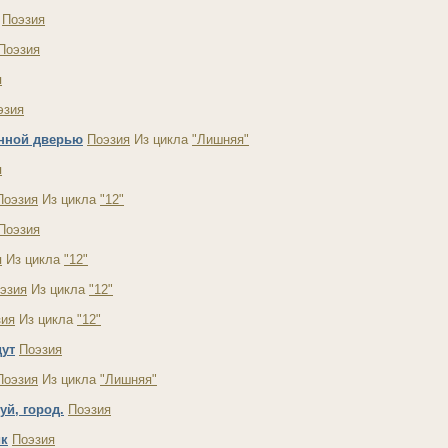
Поэзия
Поэзия
я
эзия
онной дверью
Поэзия
Из цикла
"Лишняя"
я
Поэзия
Из цикла
"12"
Поэзия
я
Из цикла
"12"
эзия
Из цикла
"12"
зия
Из цикла
"12"
ут
Поэзия
Поэзия
Из цикла
"Лишняя"
уй, город.
Поэзия
к
Поэзия