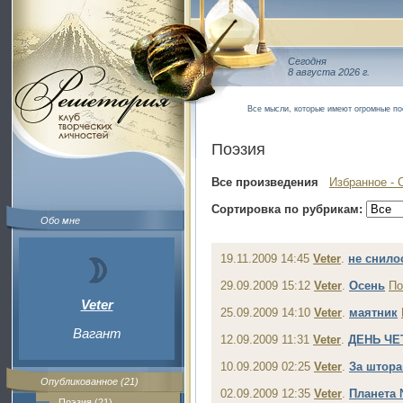
Сегодня
8 августа 2026 г.
Все мысли, которые имеют огромные по
Поэзия
Все произведения
Избранное - 
Сортировка по рубрикам:
Обо мне
19.11.2009 14:45
Veter
.
не снило
29.09.2009 15:12
Veter
.
Осень
По
Veter
25.09.2009 14:10
Veter
.
маятник
Вагант
12.09.2009 11:31
Veter
.
ДЕНЬ Ч
10.09.2009 02:25
Veter
.
За штор
Опубликованное (21)
02.09.2009 12:35
Veter
.
Планета
Поэзия (21)