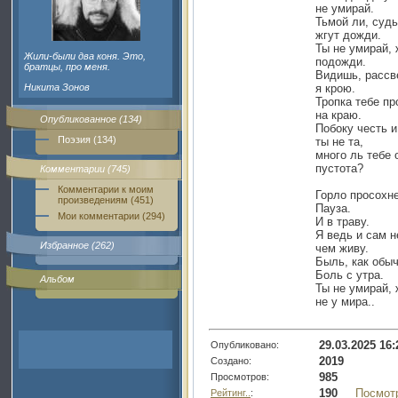
не умирай.
Тьмой ли, суд
жгут дожди.
Ты не умирай,
Жили-были два коня. Это,
подожди.
братцы, про меня.
Видишь, рассве
Никита Зонов
я крою.
Тропка тебе пр
на краю.
Опубликованное (134)
Побоку честь и
Поэзия (134)
ты не та,
много ль тебе 
пустота?
Комментарии (745)
Комментарии к моим
Горло просохне
произведениям (451)
Пауза.
Мои комментарии (294)
И в траву.
Я ведь и сам н
Избранное (262)
чем живу.
Быль, как обыч
Боль с утра.
Альбом
Ты не умирай,
не у мира..
29.03.2025 16:
Опубликовано:
2019
Создано:
985
Просмотров:
190
Посмот
Рейтинг..
: