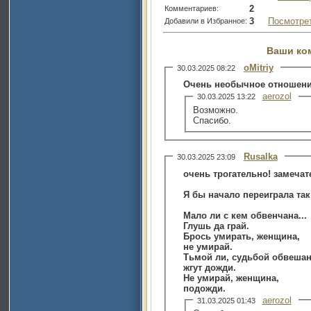
2
Комментариев:
3
Посмотре
Добавили в Избранное:
Ваши ко
oMitriy
30.03.2025 08:22
Очень необычное отношен
aerozol
30.03.2025 13:22
Возможно.
Спасибо.
Rusalka
30.03.2025 23:09
очень трогательно! замеча
Я бы начало переиграла так
Мало ли с кем обвенчана...
Глушь да грай.
Брось умирать, женщина,
не умирай.
Тьмой ли, судьбой обвеша
жгут дожди.
Не умирай, женщина,
подожди.
aerozol
31.03.2025 01:43