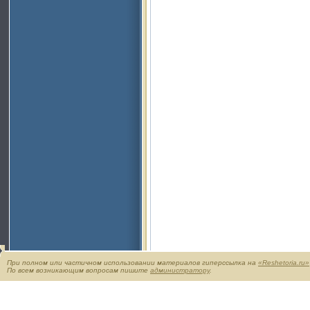
При полном или частичном использовании материалов гиперссылка на
«Reshetoria.ru»
По всем возникающим вопросам пишите
администратору
.