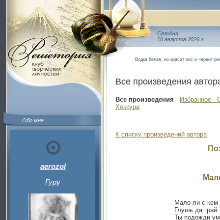
Сегодня
10 августа 2026 г.
Водка белая, но красит нос и чернит р
Все произведения автор
Все произведения
Избранное - 
Хоккура
Обо мне
К списку произведений автора
По
aerozol
Мало
Гуру
Мало ли с кем 
Глушь да грай.
Ты подожди ум