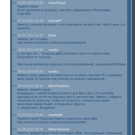
12.05.2014 22:59
IrkanKlayd
Приветствую!
Если заглянете в кулуары, там мое обращение к Решетории.
Спасибо.
27.04.2014 22:49
ArinaPP
Никита, спасибо большое, что голосовали за мой стих. Мне очень это
приятно.
30.01.2014 21:27
Baas
Никита, вот ссылка:
http://www.reshetoria.ru/obsuzhdeniya/posporit
28.01.2014 00:59
marko
А, вы про это... Тогда вы действительно кое-что пропустили.
Почитайте от туточки:
http://www.reshetoria.ru/govorit_reshetoriya/dnevnik_sayta/news5838.php
28.01.2014 00:24
marko
Никита, кому именно не получается оставить баллов? Я, к примеру,
вижу ваши 10 баллов под стихом на конкурс парадоксов...
26.09.2013 09:31
MitinVladimir
Никита, приветствую!
Бандероль с книгой Бориса Рыжего для Вас уже с 20 сентября
находится на почте по Вашему месту жительства. Никита, найдите,
пожалуйста, минутку, чтобы ее получить, а иначе она через
некоторое время будет отправлена обратно.
С уважением, Владимир.
01.09.2013 20:44
tamika25
Приветствую! Просьба помочь разрулить овертайм
http://www.reshetoria.ru/obsuzhdeniya/shortlist/
01.09.2013 09:34
MitinVladimir
Никита, добрый день! Хочу сообщить Вам, что редакция телеканала