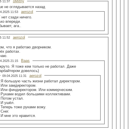
oMitriy
25 11:37
е не оглядывается назад
aerozol
04.2025 11:53
 нет сзади ничего.
ко впереди.
бывает, ага..
aerozol
25 11:52
ом, что я работаю дворником.
ёх работах.
наю.
Baas
04.2025 21:15
круто. Я тоже кем только не работал. Даже
тарбайтером довелось)
aerozol
09.04.2025 11:31
Я большую часть жизни работал директором.
Или замдиректором.
Или финдиректором. Или коммерческим.
Руками водил большими коллективами.
Потом устал.
И ушёл.
Теперь тоже руками вожу.
Снег.
И мне это нравится.