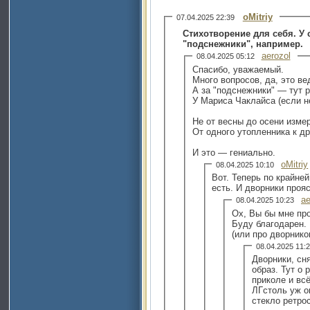
oMitriy
07.04.2025 22:39
Стихотворение для себя. У 
"подснежники", например.
aerozol
08.04.2025 05:12
Спасибо, уважаемый.
Много вопросов, да, это ве
А за "подснежники" — тут р
У Мариса Чаклайса (если н
Не от весны до осени измер
От одного утопленника к др
И это — гениально.
oMitriy
08.04.2025 10:10
Вот. Теперь по крайней
есть. И дворники проя
ae
08.04.2025 10:23
Ох, Вы бы мне про
Буду благодарен.
(или про дворнико
08.04.2025 11
Дворники, снятые с заднего
образ. Тут о 
приколе и вс
ЛГстоль уж о
стекло ретро