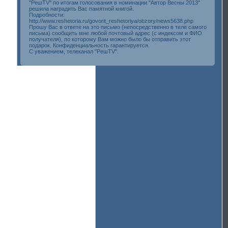
"РешTV" по итогам голосования в номинации "Автор Весны 2013"
решила наградить Вас памятной книгой.
Подробности:
http://www.reshetoria.ru/govorit_reshetoriya/obzory/news5638.php
Прошу Вас в ответе на это письмо (непосредственно в теле самого
письма) сообщить мне любой почтовый адрес (с индексом и ФИО
получателя), по которому Вам можно было бы отправить этот
подарок. Конфиденциальность гарантируется.
С уважением, телеканал "РешTV".