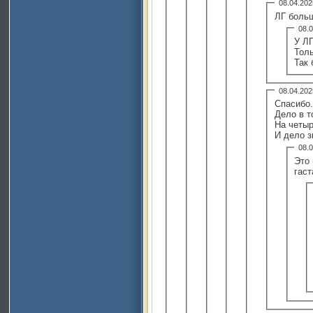
08.04.20
ЛГ больш
08.
У ЛГ
Толь
Так 
08.04.20
Спасибо.
Дело в т
На четыр
И дело з
08.
Это 
гас