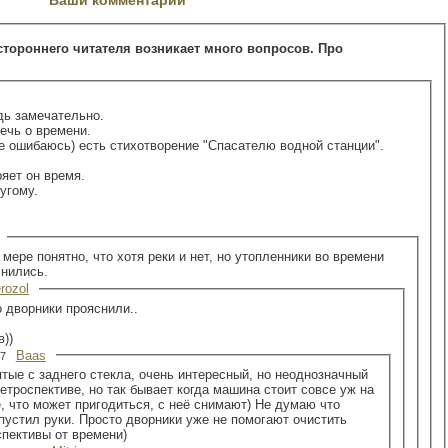
стороннего читателя возникает много вопросов. Про
дь замечательно.
ечь о времени.
е ошибаюсь) есть стихотворение "Спасателю водной станции".
яет он время.
угому.
 мере понятно, что хотя реки и нет, но утопленники во времени
снились.
rozol
 дворники прояснили..
в))
Baas
:27
 стекла, очень интересный, но неоднозначный
ретроспективе, но так бывает когда машина стоит совсе уж на
ё, что может пригодиться, с неё снимают) Не думаю что
пустил руки. Просто дворники уже не помогают очистить
спективы от времени)