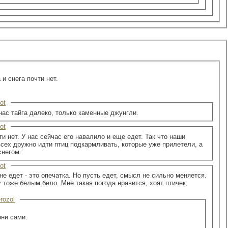
и снега почти нет.
ot
 нас тайга далеко, только каменные джунгли.
ot
ти нет. У нас сейчас его навалило и еще едет. Так что наши
сех дружно идти птиц подкармливать, которые уже прилетели, а
снегом.
ot
 не едет - это опечатка. Но пусть едет, смысл не сильно меняется.
у тоже белым бело. Мне такая погода нравится, хоят птичек,
rozol
они сами.