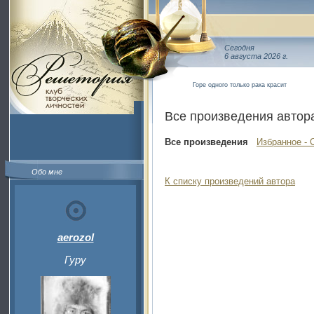
Сегодня
6 августа 2026 г.
Горе одного только рака красит
Все произведения автор
Все произведения
Избранное - 
Обо мне
К списку произведений автора
aerozol
Гуру