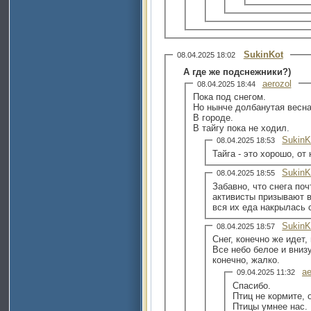
SukinKot
08.04.2025 18:02
А где же подснежники?)
aerozol
08.04.2025 18:44
Пока под снегом.
Но нынче долбанутая весна 
В городе.
В тайгу пока не ходил.
SukinK
08.04.2025 18:53
Тайга - это хорошо, от
SukinK
08.04.2025 18:55
Забавно, что снега поч
активисты призывают в
вся их еда накрылась 
SukinK
08.04.2025 18:57
Снег, конечно же идет,
Все небо белое и вниз
конечно, жалко.
ae
09.04.2025 11:32
Спасибо.
Птиц не кормите, 
Птицы умнее нас.