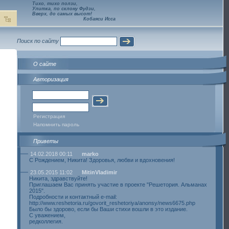
Тихо, тихо ползи,
Улитка, по склону Фудзи,
Вверх, до самых высот!
Кобаяси Исса
Поиск по сайту
О сайте
Авторизация
Регистрация
Напомнить пароль
Приветы
14.02.2018 00:11
marko
С Рождением, Никита! Здоровья, любви и вдохновения!
23.05.2015 11:02
MitinVladimir
Никита, здравствуйте!
Приглашаем Вас принять участие в проекте "Решетория. Альманах
2015".
Подробности и контактный e-mail:
http://www.reshetoria.ru/govorit_reshetoriya/anonsy/news6675.php
Было бы здорово, если бы Ваши стихи вошли в это издание.
С уважением,
редколлегия.