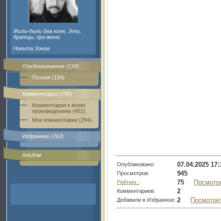
Жили-были два коня. Это,
братцы, про меня.
Никита Зонов
Опубликованное (134)
Поэзия (134)
Комментарии (745)
Комментарии к моим
произведениям (451)
Мои комментарии (294)
Избранное (262)
Альбом
07.04.2025 17:
Опубликовано:
945
Просмотров:
75
Посмотр
Рейтинг..
:
2
Комментариев:
2
Посмотре
Добавили в Избранное: