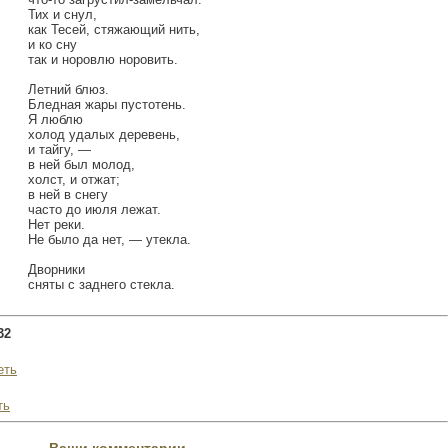
Тих и снул,
как Тесей, стяжающий нить,
и ко сну
так и норовлю норовить.
Летний блюз.
Бледная жары пустотень.
Я люблю
холод удалых деревень,
и тайгу, —
в ней был молод,
холст, и отжат;
в ней в снегу
часто до июля лежат.
Нет реки.
Не было да нет, — утекла.
Дворники
сняты с заднего стекла.
32
еть
ть
Ваши комментарии