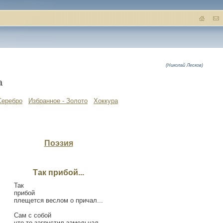
(Николай Лесков)
а
Серебро
Избранное - Золото
Хоккура
Поэзия
Так прибой...
Так
прибой
плещется веслом о причал...
Сам с собой
что-то загрустил-замельчал.