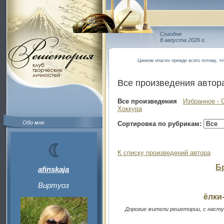
Сегодня
8 августа 2026 г.
Цинизм опасен прежде всего потому, чт
Все произведения автор
Все произведения
Избранное - 
Хоккура
Обо мне
Сортировка по рубрикам:
К списку произведений автора
Б
afinskaja
Виртуоз
ёлки
Дорогие жители решетории, с насту