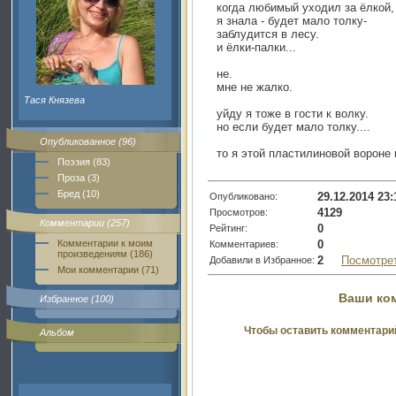
когда любимый уходил за ёлкой,
я знала - будет мало толку-
заблудится в лесу.
и ёлки-палки...
не.
мне не жалко.
Тася Князева
уйду я тоже в гости к волку.
но если будет мало толку....
Опубликованное (96)
то я этой пластилиновой вороне 
Поэзия (83)
Проза (3)
Бред (10)
29.12.2014 23:
Опубликовано:
4129
Просмотров:
Комментарии (257)
0
Рейтинг:
0
Комментарии к моим
Комментариев:
произведениям (186)
2
Посмотре
Добавили в Избранное:
Мои комментарии (71)
Ваши ко
Избранное (100)
Чтобы оставить комментари
Альбом