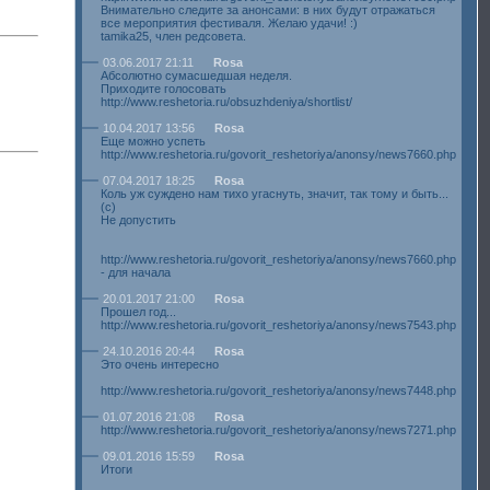
Внимательно следите за анонсами: в них будут отражаться
все мероприятия фестиваля. Желаю удачи! :)
tamika25, член редсовета.
03.06.2017 21:11
Rosa
Абсолютно сумасшедшая неделя.
Приходите голосовать
http://www.reshetoria.ru/obsuzhdeniya/shortlist/
10.04.2017 13:56
Rosa
Еще можно успеть
http://www.reshetoria.ru/govorit_reshetoriya/anonsy/news7660.php
07.04.2017 18:25
Rosa
Коль уж суждено нам тихо угаснуть, значит, так тому и быть...
(с)
Не допустить
http://www.reshetoria.ru/govorit_reshetoriya/anonsy/news7660.php
- для начала
20.01.2017 21:00
Rosa
Прошел год...
http://www.reshetoria.ru/govorit_reshetoriya/anonsy/news7543.php
24.10.2016 20:44
Rosa
Это очень интересно
http://www.reshetoria.ru/govorit_reshetoriya/anonsy/news7448.php
01.07.2016 21:08
Rosa
http://www.reshetoria.ru/govorit_reshetoriya/anonsy/news7271.php
09.01.2016 15:59
Rosa
Итоги