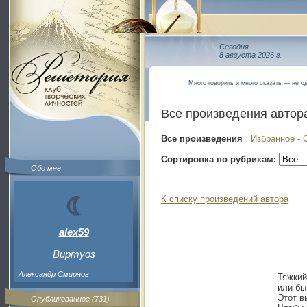
Сегодня
8 августа 2026 г.
Много говорить и много сказать — не од
Все произведения автор
Все произведения
Избранное - 
Сортировка по рубрикам:
Обо мне
К списку произведений автора
alex59
Виртуоз
Александр Смирнов
Тяжкий
или бы
Этот в
Опубликованное (731)