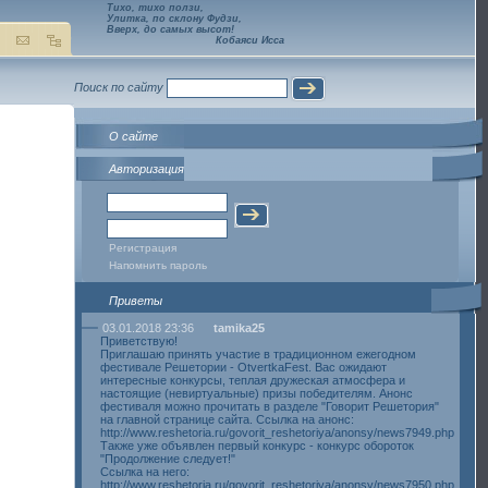
Тихо, тихо ползи,
Улитка, по склону Фудзи,
Вверх, до самых высот!
Кобаяси Исса
Поиск по сайту
О сайте
Авторизация
Регистрация
Напомнить пароль
Приветы
03.01.2018 23:36
tamika25
Приветствую!
Приглашаю принять участие в традиционном ежегодном
фестивале Решетории - OtvertkaFest. Вас ожидают
интересные конкурсы, теплая дружеская атмосфера и
настоящие (невиртуальные) призы победителям. Анонс
фестиваля можно прочитать в разделе "Говорит Решетория"
на главной странице сайта. Ссылка на анонс:
http://www.reshetoria.ru/govorit_reshetoriya/anonsy/news7949.php
Также уже объявлен первый конкурс - конкурс обороток
"Продолжение следует!"
Ссылка на него:
http://www.reshetoria.ru/govorit_reshetoriya/anonsy/news7950.php