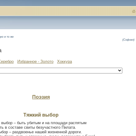
но и то же
(Софокл)
а
Серебро
Избранное - Золото
Хоккура
Поэзия
Тяжкий выбор
 выбор – быть убитым и на площади распятым
ть в составе свиты безучастного Пилата.
ыбор – раздвоенье нашей жизненной дороги.