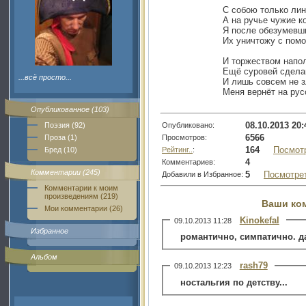
С собою только лин
А на ручье чужие к
Я после обезумевш
Их уничтожу с пом
И торжеством напол
Ещё суровей сдел
...всё просто...
И лишь совсем не з
Меня вернёт на рус
Опубликованное (103)
08.10.2013 20:
Опубликовано:
Поэзия (92)
6566
Просмотров:
Проза (1)
164
Посмот
Рейтинг..
:
Бред (10)
4
Комментариев:
Комментарии (245)
5
Посмотре
Добавили в Избранное:
Комментарии к моим
произведениям (219)
Ваши ко
Мои комментарии (26)
Kinokefal
09.10.2013 11:28
Избранное
романтично, симпатично. д
Альбом
rash79
09.10.2013 12:23
ностальгия по детству...