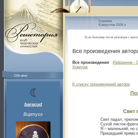
Сегодня
6 августа 2026 г.
Если больному после разговора с врачо
Все произведения автор
Все произведения
Избранное - 
Хоккура
Обо мне
К списку произведений автора
По
baracud
Свет 
Виртуоз
Свет падал, прело
Сухой листок-фрег
Я – маленький, но 
Пришедший прямо в