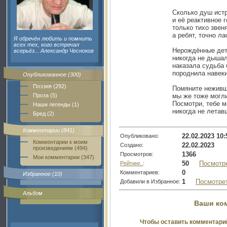
Сколько душ ист
и её реактивное г
только тихо звен
а ребят, точно ла
Я обречён любить и помнить
всех тех, кого встречал
Нерождённые дет
всерьёз... Александр Чесноков
никогда не дышал
наказала судьба 
породнила навек
Опубликованное (300)
Поэзия (292)
Помяните неживш
Проза (5)
мы же тоже могли
Посмотри, тебе 
Наши легенды (1)
никогда не летав
Бред (2)
Комментарии (841)
22.02.2023 10:
Опубликовано:
Комментарии к моим
22.02.2023
Создано:
произведениям (494)
1366
Просмотров:
Мои комментарии (347)
50
Посмотр
Рейтинг..
:
0
Комментариев:
Избранное (10)
1
Посмотре
Добавили в Избранное:
Альбом
Ваши ко
Чтобы оставить комментари