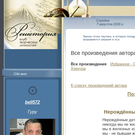
Сегодня
7 августа 2026 г.
Законы точно паутина, в которую попад
прорываются шершни и осы
Все произведения автор
Все произведения
Избранное - 
Хоккура
Обо мне
К списку произведений автора
По
bell572
Гуру
Нерождённы
Нерождённые дет
никогда мы не жи
мы в железных к
мы - не бывшая ж