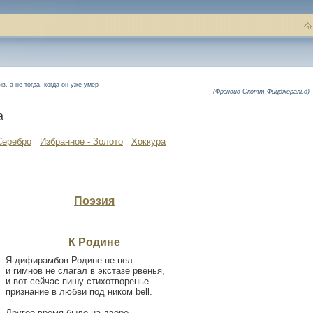
в, а не тогда, когда он уже умер
(Фрэнсис Скотт Фицджеральд)
а
Серебро
Избранное - Золото
Хоккура
Поэзия
К Родине
Я дифирамбов Родине не пел
и гимнов не слагал в экстазе рвенья,
и вот сейчас пишу стихотворенье –
признание в любви под ником bell.
Другое время было на дворе,