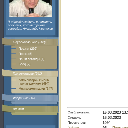
Я обречён любить и помнить
всех тех, кого встречал
всерьёз... Александр Чесноков
Опубликованное (300)
Поэзия (292)
Проза (5)
Наши легенды (1)
Бред (2)
Комментарии (841)
Комментарии к моим
произведениям (494)
Мои комментарии (347)
Избранное (10)
Альбом
16.03.2023 13:
Опубликовано:
16.03.2023
Создано:
1094
Просмотров:
95
Посмотр
Рейтинг..
: