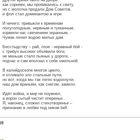
как сорняки, мы пробивались к свету,
но с молотка продали Дом Советов,
и фол стал доминантою в игре.
И ничего: привыкли к временам
полуголодным, нервным и туманным;
кормили нас свечением экранным, -
Чумак лечил водою милых дам.
Бесстыдству – рай, лозе - неравный бой -
с трибун высоких объявили боги,
не меньше стало пьяных у дороги, -
подчас и сам вползал к себе хмельной.
В калейдоскопе многое цвело,
и отливало зло стальные пули,
но вот, когда мы так легко вздохнули,
наш дом враньём, как снегом, замело.
Идёт война, и мир не поумнел,
а ворон сытый чистит оперенье…
Я, наконец, сложил стихотворенье –
признание в любви под ником bell.
59
еть