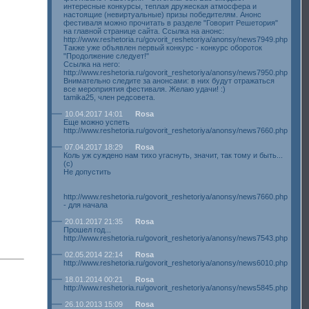
интересные конкурсы, теплая дружеская атмосфера и
настоящие (невиртуальные) призы победителям. Анонс
фестиваля можно прочитать в разделе "Говорит Решетория"
на главной странице сайта. Ссылка на анонс:
http://www.reshetoria.ru/govorit_reshetoriya/anonsy/news7949.php
Также уже объявлен первый конкурс - конкурс обороток
"Продолжение следует!"
Ссылка на него:
http://www.reshetoria.ru/govorit_reshetoriya/anonsy/news7950.php
Внимательно следите за анонсами: в них будут отражаться
все мероприятия фестиваля. Желаю удачи! :)
tamika25, член редсовета.
10.04.2017 14:01
Rosa
Еще можно успеть
http://www.reshetoria.ru/govorit_reshetoriya/anonsy/news7660.php
07.04.2017 18:29
Rosa
Коль уж суждено нам тихо угаснуть, значит, так тому и быть...
(с)
Не допустить
http://www.reshetoria.ru/govorit_reshetoriya/anonsy/news7660.php
- для начала
20.01.2017 21:35
Rosa
Прошел год...
http://www.reshetoria.ru/govorit_reshetoriya/anonsy/news7543.php
02.05.2014 22:14
Rosa
http://www.reshetoria.ru/govorit_reshetoriya/anonsy/news6010.php
18.01.2014 00:21
Rosa
http://www.reshetoria.ru/govorit_reshetoriya/anonsy/news5845.php
26.10.2013 15:09
Rosa