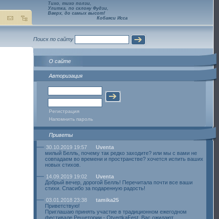
Тихо, тихо ползи,
Улитка, по склону Фудзи,
Вверх, до самых высот!
Кобаяси Исса
Поиск по сайту
О сайте
Авторизация
Регистрация
Напомнить пароль
Приветы
30.10.2019 19:57
Uventa
милый Белль, почему так редко заходите? или мы с вами не
совпадаем во времени и пространстве? хочется испить ваших
новых стихов.
14.09.2019 19:02
Uventa
Добрый вечер, дорогой Белль! Перечитала почти все ваши
стихи. Спасибо за подаренную радость!
03.01.2018 23:38
tamika25
Приветствую!
Приглашаю принять участие в традиционном ежегодном
фестивале Решетории - OtvertkaFest. Вас ожидают