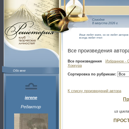
Сегодня
8 августа 2026 г.
Иные любят книги, но не любят авторов 
всегда любит пчел
Все произведения автор
Все произведения
Избранное - 
Хоккура
Обо мне
Сортировка по рубрикам:
К списку произведений автора
ierene
Пр
Редактор
из цикл
ПРОСТО