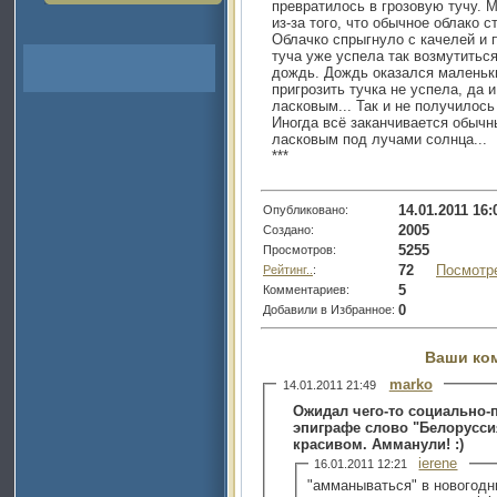
превратилось в грозовую тучу. 
из-за того, что обычное облако с
Облачко спрыгнуло с качелей и 
туча уже успела так возмутитьс
дождь. Дождь оказался маленьки
пригрозить тучка не успела, да
ласковым... Так и не получилось 
Иногда всё заканчивается обыч
ласковым под лучами солнца...
***
14.01.2011 16:
Опубликовано:
2005
Создано:
5255
Просмотров:
72
Посмотр
Рейтинг..
:
5
Комментариев:
0
Добавили в Избранное:
Ваши ко
marko
14.01.2011 21:49
Ожидал чего-то социально-п
эпиграфе слово "Белоруссия
красивом. Амманули! :)
ierene
16.01.2011 12:21
"амманываться" в новогод