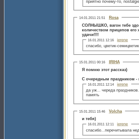
приятно почему-то, nostalgie
Rosa
14.01.2011 21:51
СОЛНЫШКО, вагон тебе здо
количеством прицепов его 
удачи!!!!
ierene
16.01.2011 12:16
спасибо, цветик-семицветик
IRIHA
15.01.2011 00:16
Я помню этот рассказ)
С очередным праздником - и
ierene
16.01.2011 12:14
да уж... череда праздников
память
Volcha
15.01.2011 15:46
и тебя)
ierene
16.01.2011 12:11
спасибо...перечитывала нед