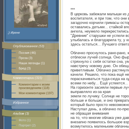
***
В церковь забежали малыши из д
воспитателя, и при том, что они
загадочно корчили гримасы осто
оставались детьми... стайкой в
ангела, неумело перекрестились 
;) Ирене
"Древние" старушки не успели во
улыбалась и благодарила ту, у 
здесь остаться... Лучшего ответа
Опубликованное (53)
Облачко проснулось рано-рано, 
Поэзия (46)
отблески лучей солнца. Оно фыр
Проза (3)
стряхнуло с себя остатки сна, 
Наши легенды (1)
навстречу новому дню. Он обещ
Бред (3)
приветливым. Облачко растянуло
качели. Решило, что пока ещё н
Комментарии (315)
пораскачиваться туда-сюда на о
всеми по небу... Ещё успеется...
Комментарии к моим
На горизонте засияли первые лу
произведениям (118)
выправляло из-за края
Мои комментарии (197)
земли по лучику. Солнце не тор
больше и больше, и оно превра
Избранное
который было просто невозможно
Наступал день, а облачко по-пр
не обращая внимания
Альбом (3)
на то, что многие облака уже да
Фото (1)
внезапно появилось большое взр
Портрет (2)
возмутилось маленьким облачны