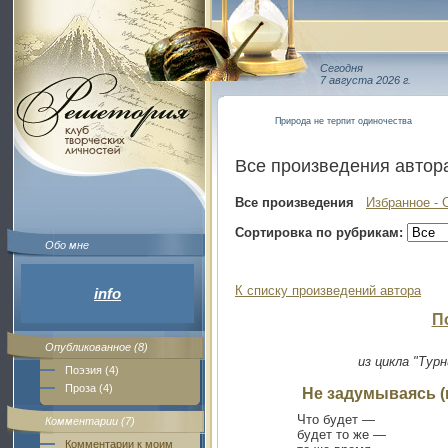
Сегодня
7 августа 2026 г.
Природа не терпит одиночества
Все произведения автор
Все произведения
Избранное - 
Сортировка по рубрикам:
Обо мне
К списку произведений автора
info
П
Опубликованное (8)
из цикла "Турн
Поэзия (4)
Проза (4)
Не задумываясь (
Что будет —
Комментарии (7)
будет то же —
Комментарии к моим