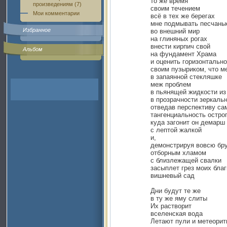
то же время
произведениям (7)
своим течением
Мои комментарии
всё в тех же берегах
мне подмывать песчаны
Избранное
во внешний мир
на глиняных рогах
внести кирпич свой
Альбом
на фундамент Храма
и оценить горизонтально
своим пузыриком, что м
в запаянной стекляшке
меж проблем
в пьянящей жидкости из
в прозрачности зеркальн
отведав перспективу са
тангенциальность острог
куда загонит он демарш
с лептой жалкой
и,
демонстрируя вовсю бру
отборным хламом
с близлежащей свалки
засыплет грез моих благ
вишневый сад
Дни будут те же
в ту же яму слиты
Их растворит
вселенская вода
Летают пули и метеори