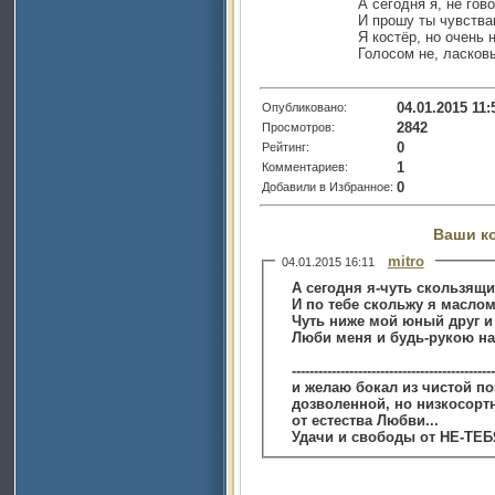
А сегодня я, не гов
И прошу ты чувства
Я костёр, но очень 
Голосом не, ласков
04.01.2015 11:
Опубликовано:
2842
Просмотров:
0
Рейтинг:
1
Комментариев:
0
Добавили в Избранное:
Ваши к
mitro
04.01.2015 16:11
А сегодня я-чуть скользящи
И по тебе скольжу я масло
Чуть ниже мой юный друг 
Люби меня и будь-рукою на
-------------------------------------
и желаю бокал из чистой поэзии, без един
дозволенной, но низкосорт
от естества Любви...
Удачи и свободы от НЕ-ТЕБ