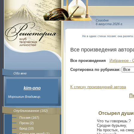
Сегодня
6 августа 2026 г.
Не в одних стихах поэзия: она разлита 
Все произведения автор
Все произведения
Избранное - 
Сортировка по рубрикам:
Обо мне
К списку произведений автора
kim-ono
П
Морошкин Владимир.
Опубликованное (182)
Отсырел души
Поэзия (167)
Что ты говоришь:?
Проза (2)
Сродни бурьяну,
Бред (10)
На простых, на сме
Стихи для детей (1)