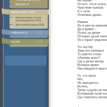
Не похож?
Оттого, что в осень,
Критика (2)
Чувством пьяный,
А к луне,
Комментарии (919)
Осиновая дрожь
Комментарии к моим
произведениям (363)
Извини,
Мои комментарии (556)
Но я уже не прежни
Да и время –
Осень на дворе
Избранное (1)
Отсырел души смол
Он сгорает медленн
Альбом
Тот костёр
Зови его любовью
То зажгли слова
«Любовь моя»?
Где у речки вечер,
Вскинув брови
Наслаждался ярост
То, что было,
Нет,
Не заискрится
Вспять,
Тропу судьбы не по
Вспоминай любя ко
Где ложились вечер