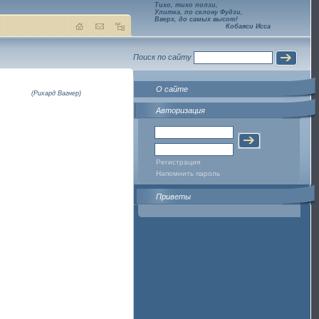
Тихо, тихо ползи,
Улитка, по склону Фудзи,
Вверх, до самых высот!
Кобаяси Исса
Поиск по сайту
О сайте
(Рихард Вагнер)
Авторизация
Регистрация
Напомнить пароль
Приветы