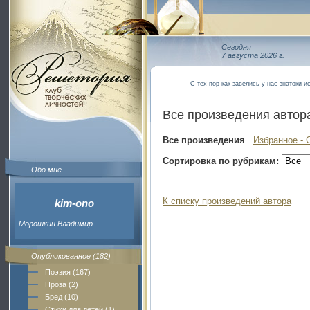
Сегодня
7 августа 2026 г.
С тех пор как завелись у нас знатоки и
Все произведения автор
Все произведения
Избранное - 
Сортировка по рубрикам:
Обо мне
К списку произведений автора
kim-ono
Морошкин Владимир.
Опубликованное (182)
Поэзия (167)
Проза (2)
Бред (10)
Стихи для детей (1)