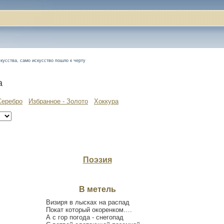
скусства, само искусство пошло к черту
а
Серебро
Избранное - Золото
Хоккура
Поэзия
В метель
Визиря в лысках на распад
Покат который окоренком….
А с гор погода - снегопад