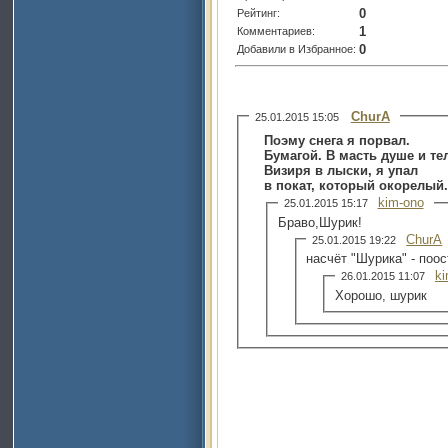
0
Рейтинг:
1
Комментариев:
0
Добавили в Избранное:
ChurA
25.01.2015 15:05
Поэму снега я порвал.
Бумагой. В масть душе и тел
Визиря в лыски, я упал
в покат, который окорелый.
kim-ono
25.01.2015 15:17
Браво,Шурик!
ChurA
25.01.2015 19:22
насчёт "Шурика" - поос
k
26.01.2015 11:07
Хорошо, шурик