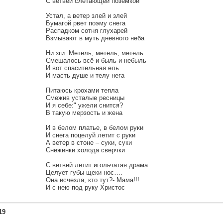
С ветвей слетающей поземкой
Устал, а ветер злей и злей
Бумагой рвет поэму снега
Распадком сотня глухарей
Взмывают в муть дневного неба
Ни зги. Метель, метель, метель
Смешалось всё и быль и небыль
И вот спасительная ель
И масть душе и телу нега
Питаюсь крохами тепла
Смежив усталые ресницы
И я себе:" ужели снится?
В такую мерзость и жена
И в белом платье, в белом руки
И снега поцелуй летит с руки
А ветер в стоне – суки, суки
Снежинки холода сверчки
С ветвей летит игольчатая драма
Целует губы щеки нос….
Она исчезла, кто тут?- Мама!!!
И с нею под руку Христос
19