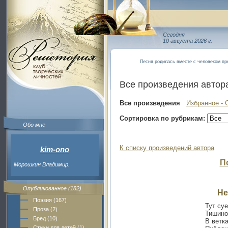
Сегодня
10 августа 2026 г.
Песня родилась вместе с человеком пре
Все произведения автор
Все произведения
Избранное - 
Сортировка по рубрикам:
Обо мне
К списку произведений автора
kim-ono
П
Морошкин Владимир.
Опубликованное (182)
Не
Поэзия (167)
Тут суе
Проза (2)
Тишино
Бред (10)
В ветк
Стихи для детей (1)