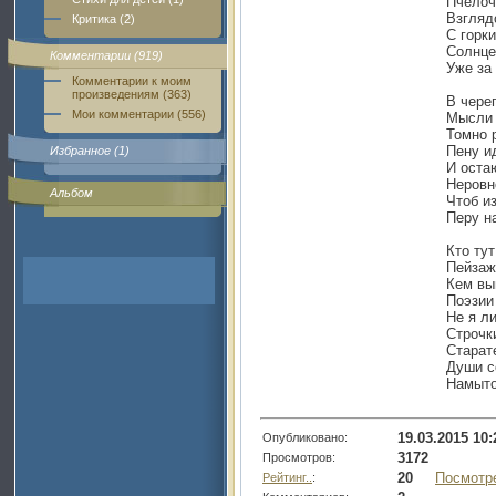
Пчёлоч
Взгляд
Критика (2)
С горки
Солнце
Комментарии (919)
Уже за 
Комментарии к моим
произведениям (363)
В череп
Мои комментарии (556)
Мысли
Томно 
Пену и
Избранное (1)
И оста
Неровн
Альбом
Чтоб и
Перу н
Кто тут
Пейзаж
Кем вы
Поэзии
Не я л
Строчк
Старат
Души с
Намыто
19.03.2015 10:
Опубликовано:
3172
Просмотров:
20
Посмотр
Рейтинг..
: