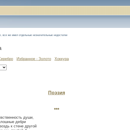
, все же имел отдельные незначительные недостатки
а
Серебро
Избранное - Золото
Хоккура
Поэзия
***
вственность души,
лошные дебри
воздь к стене другой