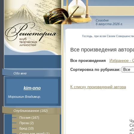
Сегодня
6 августа 2026 г.
Господь, при всем Своем Совершенстве
Все произведения автор
Все произведения
Избранное - 
Сортировка по рубрикам:
Обо мне
К списку произведений автора
kim-ono
Морошкин Владимир.
Опубликованное (182)
Поэзия (167)
Чу
Проза (2)
Сп
Бред (10)
«Г
Стихи для детей (1)