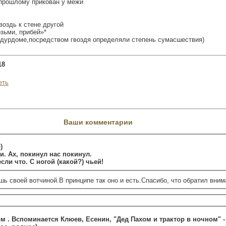
прошлому прикован у межи
воздь к стене другой
зьми, прибей»*
 дурдоме,посредством гвоздя определяли степень сумасшествия)
18
еть
Ваши комментарии
)
и. Ах, покинул нас покинул.
сли что. С ногой (какой?) чьей!
ь своей вотчиной.В принципе так оно и есть.Спасибо, что обратил вним
ом . Вспоминается Клюев, Есенин, "Дед Пахом и трактор в ночном" -