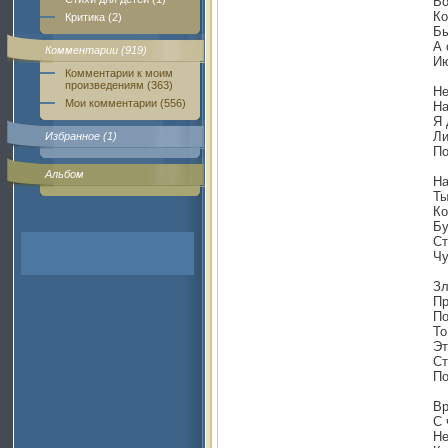
Во
Ко
Критика (2)
Бы
А 
Комментарии (919)
Ию
Комментарии к моим
произведениям (363)
Не
Мои комментарии (556)
На
Я 
Ли
Избранное (1)
По
Альбом
На
Ты
Ко
Бу
Ст
Чу
Зл
Пр
По
То
Эт
Ст
По
Вр
С 
Не