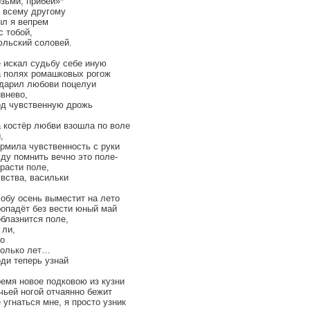
зьми, прибей»*
 всему другому
л я вепрем
с тобой,
льский соловей.
 искал судьбу себе иную
 полях ромашковых рогож
дарил любови поцелуи
внево,
д чувственную дрожь
 костёр любви взошла по воле
,
рмила чувственность с руки
ду помнить вечно это поле-
расти поле,
вства, васильки
обу осень выместит на лето
опадёт без вести юный май
блазнится поле,
 ли,
о
олько лет…
ди теперь узнай
емя новое подковою из кузни
чьей ногой отчаянно бежит
 угнаться мне, я просто узник