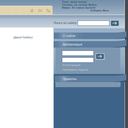
Тихо, тихо ползи,
Улитка, по склону Фудзи,
Вверх, до самых высот!
Кобаяси Исса
Поиск по сайту
О сайте
(Давид Найдис)
Авторизация
Регистрация
Напомнить пароль
Приветы