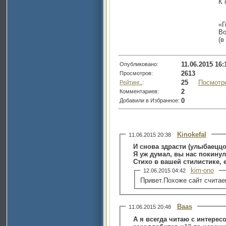
К 
«Г
Во
(в
11.06.2015 16:
Опубликовано:
2613
Просмотров:
25
Посмотр
Рейтинг..
:
2
Комментариев:
0
Добавили в Избранное:
Kinokefal
11.06.2015 20:38
И снова здрасти (улыбаеццо
Я уж думал, вы нас покинул
Стихо в вашей стилистике, е
kim-ono
12.06.2015 04:42
Привет.Похоже сайт считаеш
Baas
11.06.2015 20:48
А я всегда читаю с интерес