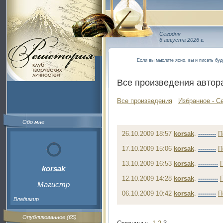
Сегодня
6 августа 2026 г.
Если вы мыслите ясно, вы и писать бу
Все произведения автор
Все произведения
Избранное - С
Обо мне
26.10.2009 18:57
korsak
.
---------
П
17.10.2009 15:06
korsak
.
---------
П
13.10.2009 16:53
korsak
.
----------
korsak
12.10.2009 14:28
korsak
.
----------
Магистр
06.10.2009 10:42
korsak
.
---------
П
Владимир
Опубликованное (65)