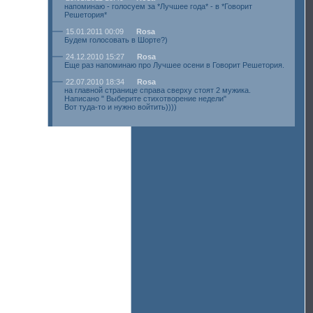
напоминаю - голосуем за *Лучшее года* - в *Говорит
Решетория*
15.01.2011 00:09
Rosa
Будем голосовать в Шорте?)
24.12.2010 15:27
Rosa
Еще раз напоминаю про Лучшее осени в Говорит Решетория.
22.07.2010 18:34
Rosa
на главной странице справа сверху стоят 2 мужика.
Написано " Выберите стихотворение недели"
Вот туда-то и нужно войтить))))