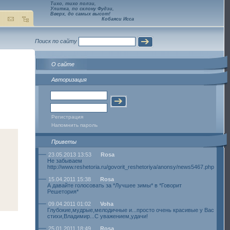
Тихо, тихо ползи,
Улитка, по склону Фудзи,
Вверх, до самых высот!
Кобаяси Исса
Поиск по сайту
О сайте
Авторизация
Регистрация
Напомнить пароль
Приветы
23.05.2013 13:53
Rosa
Не забываем
http://www.reshetoria.ru/govorit_reshetoriya/anonsy/news5467.php
15.04.2011 15:38
Rosa
А давайте голосовать за *Лучшее зимы* в *Говорит
Решетория*
09.04.2011 01:02
Voha
Глубокие,мудрые,мелодичные и...просто очень красивые у Вас
стихи,Владимир...С уважением,удачи!
25.01.2011 18:49
Rosa