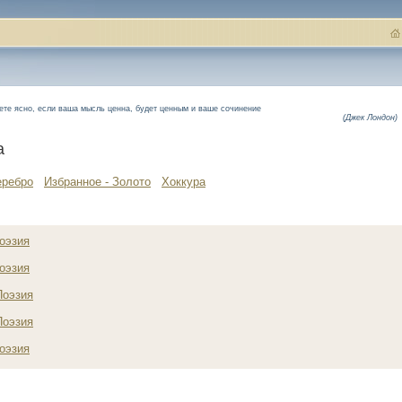
дете ясно, если ваша мысль ценна, будет ценным и ваше сочинение
(Джек Лондон)
а
еребро
Избранное - Золото
Хоккура
оэзия
оэзия
Поэзия
Поэзия
оэзия