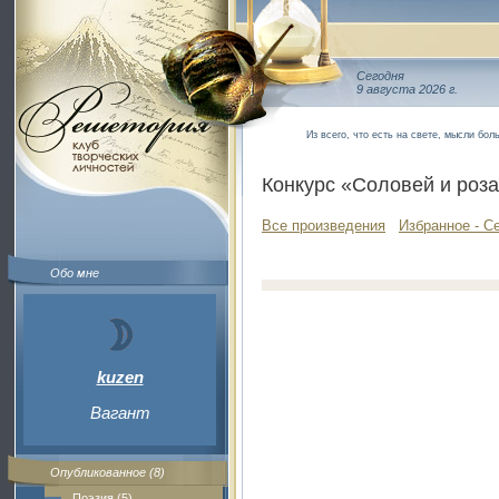
Сегодня
9 августа 2026 г.
Из всего, что есть на свете, мысли бол
Конкурс «Соловей и роз
Все произведения
Избранное - С
Обо мне
kuzen
Вагант
Опубликованное (8)
Поэзия (5)