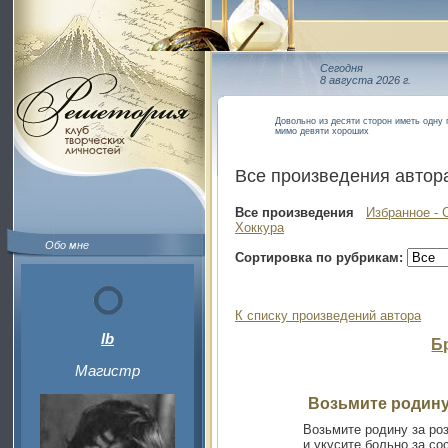
Сегодня
8 августа 2026 г.
Довольно из десяти сторон иметь одну 
мимо девяти хороших
Все произведения автор
Все произведения
Избранное - 
Хоккура
Обо мне
Сортировка по рубрикам:
К списку произведений автора
lb
Б
Магистр
Возьмите родину
Возьмите родину за ро
и укусите больно за со