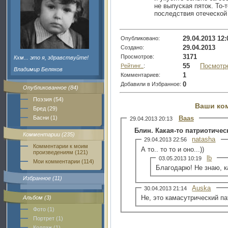
не выпуская пяток. То-
последствия отеческой 
29.04.2013 12:
Опубликовано:
29.04.2013
Создано:
3171
Просмотров:
Кхм... это я, здравствуйте!
55
Посмотр
Рейтинг..
:
Владимир Беляков
1
Комментариев:
0
Добавили в Избранное:
Опубликованное (84)
Поэзия (54)
Ваши ко
Бред (29)
Baas
Басни (1)
29.04.2013 20:13
Блин. Какая-то патриотичес
Комментарии (235)
natasha
29.04.2013 22:56
Комментарии к моим
А то.. то то и оно...))
произведениям (121)
lb
03.05.2013 10:19
Мои комментарии (114)
Благодарю! Не знаю, ка
Избранное (11)
Auska
30.04.2013 21:14
Не, это камасутрический па
Альбом (3)
Фото (1)
Портрет (1)
Коллаж (1)