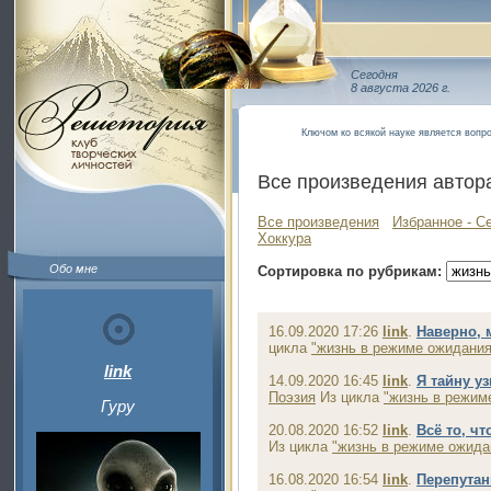
Сегодня
8 августа 2026 г.
Ключом ко всякой науке является вопр
Все произведения автор
Все произведения
Избранное - С
Хоккура
Обо мне
Сортировка по рубрикам:
16.09.2020 17:26
link
.
Наверно, 
цикла
"жизнь в режиме ожидания
link
14.09.2020 16:45
link
.
Я тайну уз
Поэзия
Из цикла
"жизнь в режим
Гуру
20.08.2020 16:52
link
.
Всё то, чт
Из цикла
"жизнь в режиме ожида
16.08.2020 16:54
link
.
Перепутан