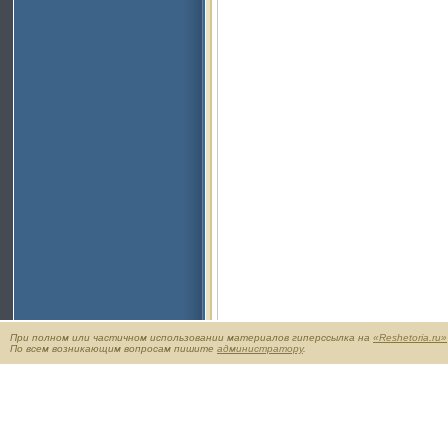
При полном или частичном использовании материалов гиперссылка на
«Reshetoria.ru»
По всем возникающим вопросам пишите
администратору
.