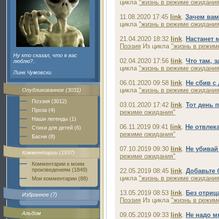
цикла
"жизнь в режиме ожидания
11.08.2020 17:45
link
.
Зачем вам
цикла
"жизнь в режиме ожидания
21.04.2020 18:32
link
.
Настанет 
Поэзия
Из цикла
"жизнь в режим
Ну кто сказал, что я вас
02.04.2020 17:56
link
.
Что там, 
люблю?..
цикла
"жизнь в режиме ожидания
Линк Чумовски
06.01.2020 09:58
link
.
Не сбив с
цикла
"жизнь в режиме ожидания
Опубликованное (3031)
Поэзия (3012)
03.01.2020 17:42
link
.
Тот день 
Проза (4)
режиме ожидания"
Наши легенды (1)
06.11.2019 09:41
link
.
Не отвлек
Стихи для детей (6)
режиме ожидания"
Басни (8)
07.10.2019 09:30
link
.
Не убивай
Комментарии (1937)
режиме ожидания"
Комментарии к моим
произведениям (1849)
22.05.2019 08:45
link
.
Добавьте 
цикла
"жизнь в режиме ожидания
Мои комментарии (88)
13.05.2019 08:53
link
.
Без отриц
Избранное (7)
Поэзия
Из цикла
"жизнь в режим
Альбом
09.05.2019 09:33
link
.
Не надо м