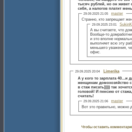
тысяч рублей, но он живет о
себя, а налогов платит мен
master
29.09.2025 21:05
Странно, кто запрещает же
SukinK
29.09.2025 23:01
А вы считаете, что до
Вообще-то домработниц
и это вполне нормальн
выполняет всю эту раб
меньшего уважения, че
офис.
Limerika
29.09.2025 20:04
А у кого то зарплата 40...и 
женщинам домохозяйство с
в стаж писать))))) так хоче
головой! И пенсию от стажа
считать!
master
29.09.2025 21:06
Вот это правильно, можно 
Чтобы оставить комментари