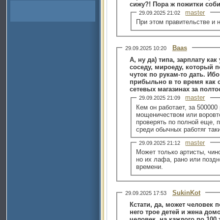
сижу?! Пора ж пожитки соби
master
29.09.2025 21:02
При этом правительстве и н
Baas
29.09.2025 10:20
А, ну да) типа, зарплату как
соседу, мироеду, который п
чуток по рукам-то дать. Иб
прибыльно в то время как с
сетевых магазинах за полто
master
29.09.2025 21:09
Кем он работает, за 500000
мощеничеством или воровто
проверять по полной еще, п
среди обычных работяг таки
master
29.09.2025 21:12
Может только артисты, чино
но их лафа, рано или поздн
времени.
SukinKot
29.09.2025 17:53
Кстати, да, может человек п
него трое детей и жена домо
человек, на каждого по 100 