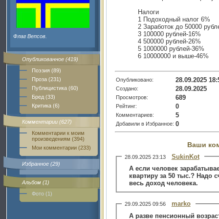
Налоги
1 Подоходный налог 6%
2 Заработок до 50000 руб
3 100000 рублей-16%
Флаг Вепсов.
4 500000 рублей-26%
5 1000000 рублей-36%
6 10000000 и выше-46%
Опубликованное (419)
Поэзия (89)
28.09.2025 18:
Проза (231)
Опубликовано:
28.09.2025
Публицистика (60)
Создано:
689
Бред (33)
Просмотров:
0
Критика (6)
Рейтинг:
5
Комментариев:
Комментарии (627)
0
Добавили в Избранное:
Комментарии к моим
произведениям (394)
Ваши ко
Мои комментарии (233)
SukinKot
28.09.2025 23:13
Избранное (29)
А если человек зарабатывае
квартиру за 50 тыс.? Надо с
Альбом (1)
весь доход человека.
Фото (1)
marko
29.09.2025 09:56
А разве пенсионный возраст