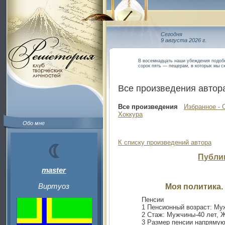
Сегодня
9 августа 2026 г.
В восемнадцать наши убеждения подобн
сорок пять — пещерам, в которых мы с
Все произведения автор
Все произведения
Избранное - 
Хоккура
Обо мне
К списку произведений автора
Публи
master
Виртуоз
Моя политика.
Пенсии
1 Пенсионный возраст: Му
2 Стаж: Мужчины-40 лет, 
3 Размер пенсии напрямую