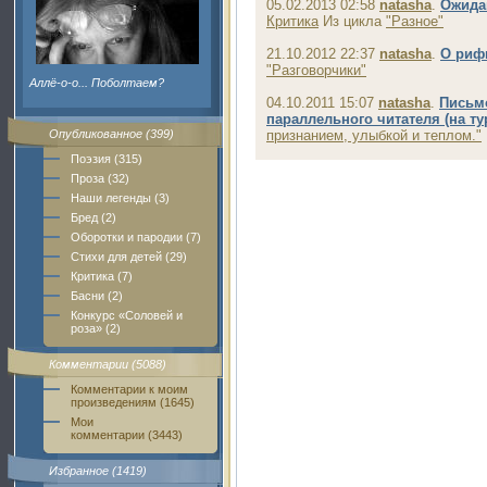
05.02.2013 02:58
natasha
.
Ожидан
Критика
Из цикла
"Разное"
21.10.2012 22:37
natasha
.
О риф
"Разговорчики"
Аллё-о-о... Поболтаем?
04.10.2011 15:07
natasha
.
Письмо
параллельного читателя (на ту
Опубликованное (399)
признанием, улыбкой и теплом."
Поэзия (315)
Проза (32)
Наши легенды (3)
Бред (2)
Оборотки и пародии (7)
Стихи для детей (29)
Критика (7)
Басни (2)
Конкурс «Соловей и
роза» (2)
Комментарии (5088)
Комментарии к моим
произведениям (1645)
Мои
комментарии (3443)
Избранное (1419)