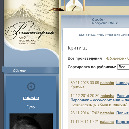
Сегодня
6 августа 2026 г.
Если хочешь, чтобы у тебя было мало в
Критика
Все произведения
Избранное - 
Сортировка по рубрикам:
Обо мне
30.11.2025 00:09
natasha
.
Lunnay
Критика
12.12.2014 20:30
natasha
.
Распир
natasha
Персонаж – ecce-cor-meum – па
признанием, улыбкой и теплом."
Гуру
28.11.2014 17:02
natasha
.
Попытк
11.11.2014 19:21
natasha
.
Короте