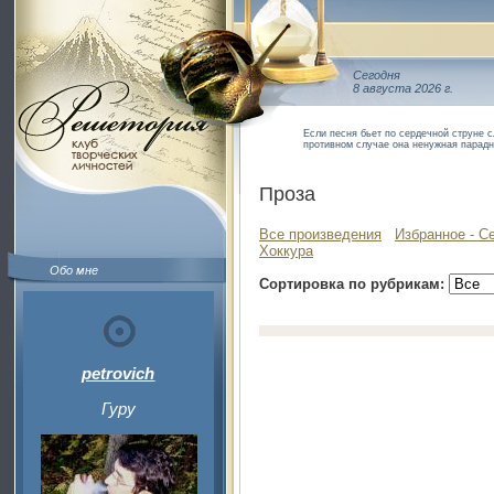
Сегодня
8 августа 2026 г.
Если песня бьет по сердечной струне с
противном случае она ненужная парад
Проза
Все произведения
Избранное - С
Хоккура
Обо мне
Сортировка по рубрикам:
petrovich
Гуру