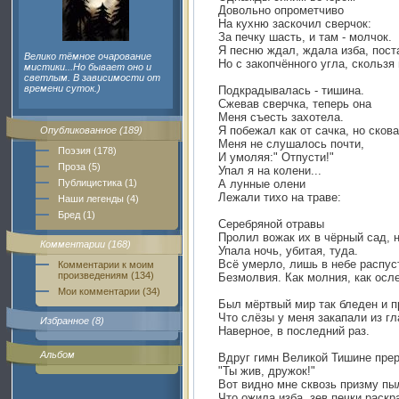
Довольно опрометчиво
На кухню заскочил сверчок:
За печку шасть, и там - молчок.
Я песню ждал, ждала изба, пост
Велико тёмное очарование
Но с закопчённого угла, скольз
мистики...Но бывает оно и
светлым. В зависимости от
времени суток.)
Подкрадывалась - тишина.
Сжевав сверчка, теперь она
Меня съесть захотела.
Я побежал как от сачка, но сков
Опубликованное (189)
Меня не слушалось почти,
Поэзия (178)
И умоляя:" Отпусти!"
Проза (5)
Упал я на колени...
Публицистика (1)
А лунные олени
Лежали тихо на траве:
Наши легенды (4)
Бред (1)
Серебряной отравы
Пролил вожак их в чёрный сад, н
Комментарии (168)
Упала ночь, убитая, туда.
Всё умерло, лишь в небе распус
Комментарии к моим
произведениям (134)
Безмолвия. Как молния, как осл
Мои комментарии (34)
Был мёртвый мир так бледен и п
Что слёзы у меня закапали из гл
Избранное (8)
Наверное, в последний раз.
Альбом
Вдруг гимн Великой Тишине прер
"Ты жив, дружок!"
Вот видно мне сквозь призму пы
Что ожила изба, зев печки раскр