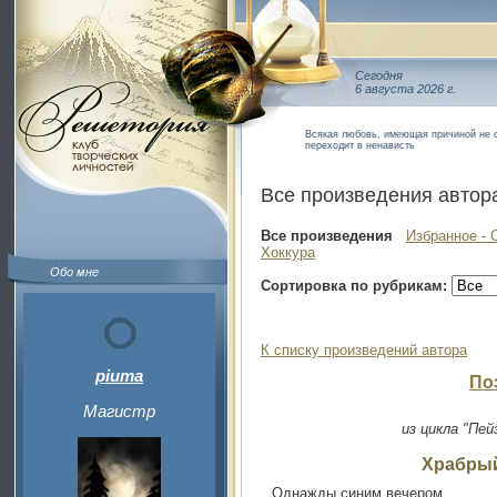
Сегодня
6 августа 2026 г.
Всякая любовь, имеющая причиной не св
переходит в ненависть
Все произведения автор
Все произведения
Избранное - 
Хоккура
Обо мне
Сортировка по рубрикам:
К списку произведений автора
piuma
По
Магистр
из цикла "Пей
Храбрый
Однажды синим вечером