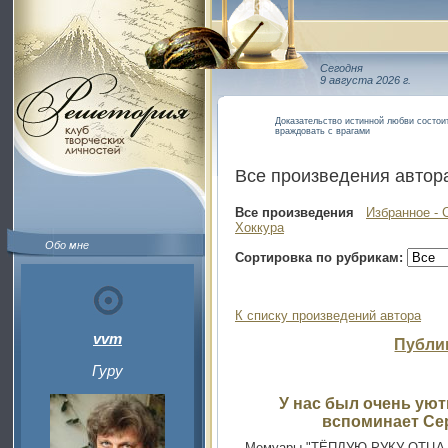
Сегодня
9 августа 2026 г.
Доказательство истинной любви состои
враждовать с врагами
Все произведения автор
Все произведения
Избранное - 
Хоккура
Обо мне
Сортировка по рубрикам:
К списку произведений автора
vvm
Публи
Гуру
У нас был очень уют
вспоминает Се
Мемуары "ТЁПЛУЮ РУКУ ОТЦА. 