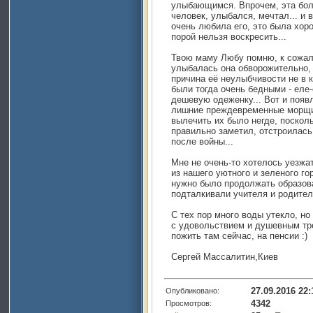
улыбающимся. Впрочем, эта бол
человек, улыбался, мечтал... и 
очень любила его, это была хор
порой нельзя воскресить...
Твою маму Любу помню, к сожал
улыбалась она обворожительно, к
причина её неулыбчивости не в к
были тогда очень бедными - еле-
дешевую одеженку... Вот и появ
лишние преждевременные морщин
вылечить их было негде, посколь
правильно заметил, отстроилась
после войны...
Мне не очень-то хотелось уезжа
из нашего уютного и зеленого го
нужно было продолжать образова
подталкивали учителя и родители
С тех пор много воды утекло, но
с удовольствием и душевным тре
пожить там сейчас, на пенсии :)
Сергей Массалитин,Киев
27.09.2016 22:
Опубликовано:
4342
Просмотров: