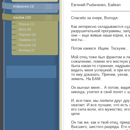
Евгений Рыбаченко, Байкал
Избранное (3)
_____________________________
Альбом (20)
Спасибо за очерк, Володя.
Разное (1)
Как интересно складываются суд
Фото (8)
разрушительной программы, запу
Портрет (6)
они -- еще живые наши корни, а
мосты...
Графика (1)
Рисунки (2)
Потом каемся. Ищем. Тоскуем...
Коллаж (2)
Мой отец тоже был франтом и л
сожалению, помню его жесткую р
была какая-то странная, надрывн
видеть меня успешной, я при его
то ему доказать. Причем, уехав, 
земель. На БАМ.
Он выгнал меня... А потом, види
никогда, улетел в свой полет с ш
И, все-таки, мы любили друг друг
хватает. И все лучшее, что есть в
его сила воли, его мужество, ег
цели.
Он так же, как и твой отец, прек
Высшего, шестого разряда. Его 