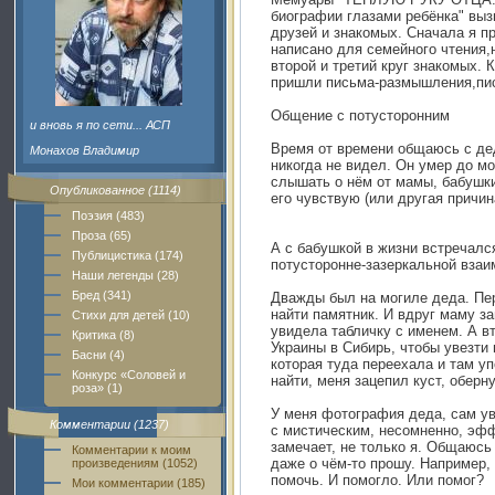
биографии глазами ребёнка" выз
друзей и знакомых. Сначала я п
написано для семейного чтения,
второй и третий круг знакомых.
пришли письма-размышления,пи
Общение с потусторонним
и вновь я по сети... АСП
Время от времени общаюсь с де
Монахов Владимир
никогда не видел. Он умер до м
слышать о нём от мамы, бабушки 
Опубликованное (1114)
его чувствую (или другая причина
Поэзия (483)
Проза (65)
А с бабушкой в жизни встречалс
Публицистика (174)
потусторонне-зазеркальной взаи
Наши легенды (28)
Бред (341)
Дважды был на могиле деда. Пер
найти памятник. И вдруг маму за
Стихи для детей (10)
увидела табличку с именем. А вт
Критика (8)
Украины в Сибирь, чтобы увезти 
Басни (4)
которая туда переехала и там уп
Конкурс «Соловей и
найти, меня зацепил куст, оберн
роза» (1)
У меня фотография деда, сам у
Комментарии (1237)
с мистическим, несомненно, эфф
замечает, не только я. Общаюсь 
Комментарии к моим
даже о чём-то прошу. Например,
произведениям (1052)
помочь. И помогло. Или помог?
Мои комментарии (185)