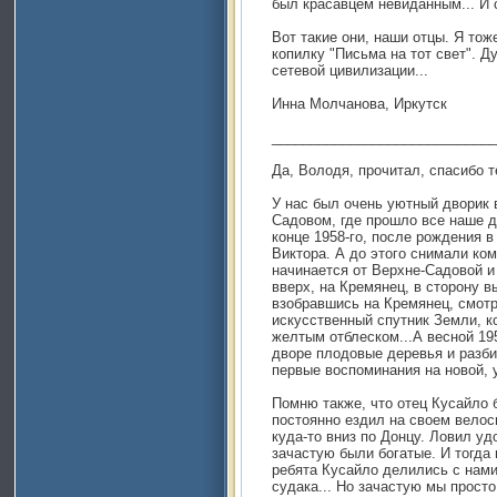
был красавцем невиданным... И
Вот такие они, наши отцы. Я то
копилку "Письма на тот свет". Д
сетевой цивилизации...
Инна Молчанова, Иркутск
_____________________________
Да, Володя, прочитал, спасибо т
У нас был очень уютный дворик 
Садовом, где прошло все наше д
конце 1958-го, после рождения в
Виктора. А до этого снимали ком
начинается от Верхне-Садовой и
вверх, на Кремянец, в сторону в
взобравшись на Кремянец, смот
искусственный спутник Земли, к
желтым отблеском...А весной 19
дворе плодовые деревья и разби
первые воспоминания на новой, 
Помню также, что отец Кусайло
постоянно ездил на своем велос
куда-то вниз по Донцу. Ловил уд
зачастую были богатые. И тогда 
ребята Кусайло делились с нам
судака... Но зачастую мы прост