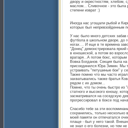
двору и окрестностям, хлебом,
маслом... Сливочное - это была 
степени изврат :)
Иногда нас угощали рыбой и Кир
которых был непревзойденным п
У нас было много детских забав 
футбола в школьном дворе, до го
ногах.... И еще в те времена за
"Донец" демонстрировала яркий 
в юношеской, а потом во взросл
вратаря...А потом бокс, которы
Вовка Богданов. Секция была на
присоединился Юра Зимин. Мы т
устраивать "петушиные бои" у се
Также помню что мы часто играл
захватывались также братья Ков
рядом с их домом...
Помню, что ты очень быстро из "
статного и высокого юношу, кот
засматривался на соседскую дев
прогрессировал в боксе под нача
Спасибо тебе за эти воспоминани
сохранились, только несколько в
моей памяти он отпечатался оче
плаще - был у него такой. Внеш
не знал о его болезни, но тем не