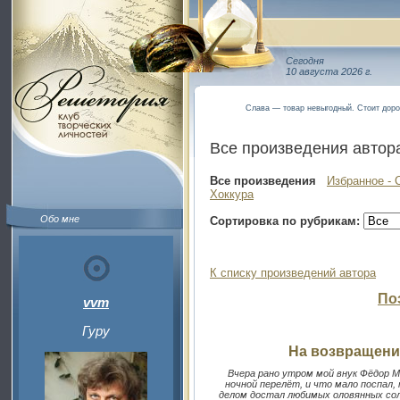
Сегодня
10 августа 2026 г.
Слава — товар невыгодный. Стоит доро
Все произведения автор
Все произведения
Избранное - 
Хоккура
Обо мне
Сортировка по рубрикам:
К списку произведений автора
По
vvm
Гуру
На возвращение
Вчера рано утром мой внук Фёдор 
ночной перелёт, и что мало поспал,
делом достал любимых оловянных сол