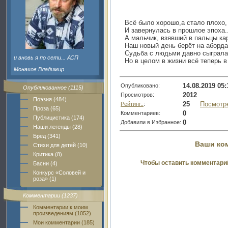
Всё было хорошо,а стало плохо,
И завернулась в прошлое эпоха..
А мальчик, взявший в пальцы ка
Наш новый день берёт на аборда
Судьба с людьми давно сыграла 
и вновь я по сети... АСП
Но в целом в жизни всё теперь в
Монахов Владимир
14.08.2019 05:
Опубликовано:
Опубликованное (1115)
2012
Просмотров:
Поэзия (484)
25
Посмотр
Рейтинг..
:
Проза (65)
0
Комментариев:
Публицистика (174)
0
Добавили в Избранное:
Наши легенды (28)
Бред (341)
Ваши ко
Стихи для детей (10)
Критика (8)
Чтобы оставить комментари
Басни (4)
Конкурс «Соловей и
роза» (1)
Комментарии (1237)
Комментарии к моим
произведениям (1052)
Мои комментарии (185)