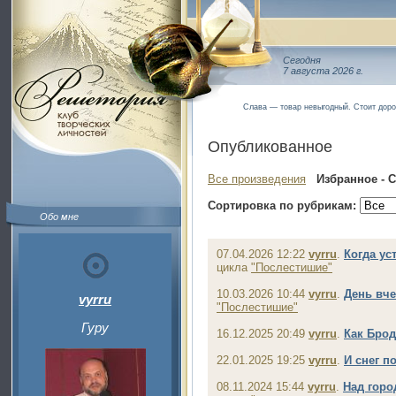
Сегодня
7 августа 2026 г.
Слава — товар невыгодный. Стоит доро
Опубликованное
Все произведения
Избранное - 
Сортировка по рубрикам:
Обо мне
07.04.2026 12:22
vyrru
.
Когда ус
цикла
"Послестишие"
10.03.2026 10:44
vyrru
.
День вч
vyrru
"Послестишие"
Гуру
16.12.2025 20:49
vyrru
.
Как Бро
22.01.2025 19:25
vyrru
.
И снег п
08.11.2024 15:44
vyrru
.
Над горо