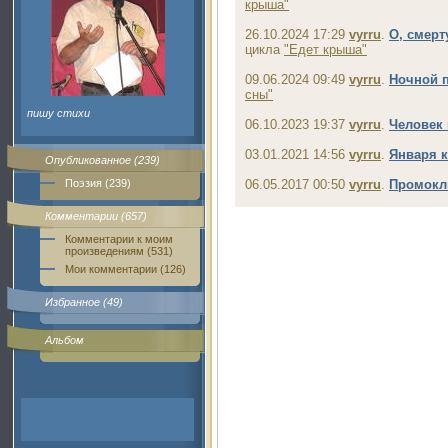
крыша"
26.10.2024 17:29
vyrru
.
О, смерт
цикла
"Едет крыша"
09.06.2024 09:49
vyrru
.
Ночной 
сны"
пишу стихи
06.10.2023 19:37
vyrru
.
Человек 
03.01.2021 14:56
vyrru
.
Января 
Опубликованное (239)
Поэзия (239)
06.05.2017 00:50
vyrru
.
Промокл
Комментарии (657)
Комментарии к моим
произведениям (531)
Мои комментарии (126)
Избранное (49)
Альбом