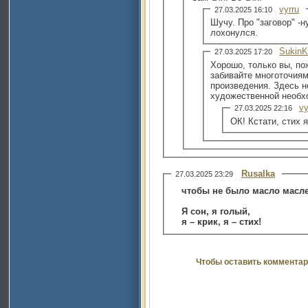
vyrru
27.03.2025 16:10
Шучу. Про "заговор" -
лохонулся.
SukinK
27.03.2025 17:20
Хорошо, только вы, по
забивайте многоточиям
произведения. Здесь 
художественной необх
vy
27.03.2025 22:16
ОК! Кстати, стих 
Rusalka
27.03.2025 23:29
чтобы не было масло масле
Я сон, я голый,
я – крик, я – стих!
Чтобы оставить комментар