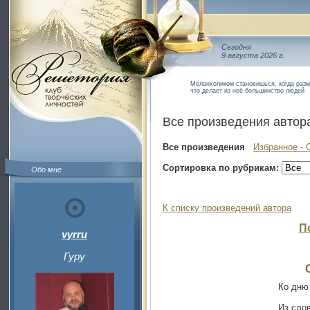
Сегодня
9 августа 2026 г.
Меланхоликом становишься, когда разм
что делает из неё большинство людей
Все произведения автор
Все произведения
Избранное - 
Сортировка по рубрикам:
Обо мне
К списку произведений автора
П
vyrru
Гуру
Ко дню
Из сло