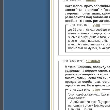
27.03.2025 09:23
Показалось противоречивы
завета "тайно впиши" и "нес
стороны, почем знать, как
развеваются над головами 
вообще - мощно, ритмично, 
vyrru
27.03.2025 16:18
до 35 лет я стихи вообще т
мешало мне их твердить (се
знамя с ощущением того, ч
моего провинциального быта
мне... А тайно впиши - это
нормальный мужик, а какую
SukinKot
27.03.2025 12:36
Можно, конечно, попридират
ударение на первом слоге, 
ритма или неправильно чита
писать голый, если это син
придается особая важность
одно и то же. Но в целом х
vyrru
27.03.2025 16:09
Это подчёркивание... Как 
объявляет:
- А сейчас сионист Пидоров
исполнит сонату Бетховена
Сам бля! Во бля!