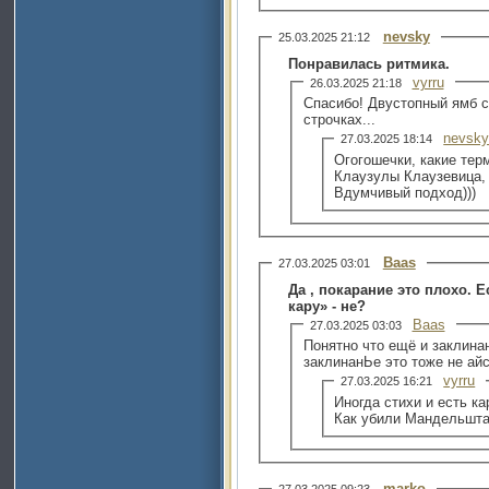
nevsky
25.03.2025 21:12
Понравилась ритмика.
vyrru
26.03.2025 21:18
Спасибо! Двустопный ямб с
строчках...
nevsk
27.03.2025 18:14
Огогошечки, какие тер
Клаузулы Клаузевица,
Вдумчивый подход)))
Baas
27.03.2025 03:01
Да , покарание это плохо. Е
кару» - не?
Baas
27.03.2025 03:03
Понятно что ещё и заклинан
заклинанЬе это тоже не айс
vyrru
27.03.2025 16:21
Иногда стихи и есть ка
Как убили Мандельшта
marko