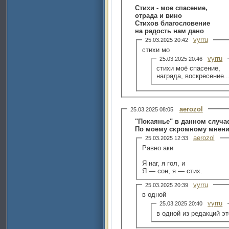
Стихи - мое спасение,
отрада и вино
Стихов благословение
на радость нам дано
vyrru
25.03.2025 20:42
стихи мо
vyrru
25.03.2025 20:46
стихи моё спасение,
награда, воскресение..
aerozol
25.03.2025 08:05
"Покаянье" в данном случа
По моему скромному мнен
aerozol
25.03.2025 12:33
Равно аки
Я наг, я гол, и
Я — сон, я — стих.
vyrru
25.03.2025 20:39
в одной
vyrru
25.03.2025 20:40
в одной из редакций эт