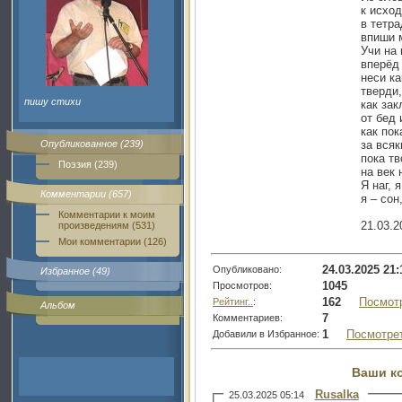
к исход
в тетра
впиши 
Учи на 
вперёд
неси ка
тверди,
пишу стихи
как зак
от бед 
как пок
Опубликованное (239)
за всяк
пока тв
Поэзия (239)
на век
Я наг, 
Комментарии (657)
я – сон,
Комментарии к моим
21.03.2
произведениям (531)
Мои комментарии (126)
24.03.2025 21:
Опубликовано:
Избранное (49)
1045
Просмотров:
162
Посмот
Рейтинг..
:
Альбом
7
Комментариев:
1
Посмотре
Добавили в Избранное:
Ваши к
Rusalka
25.03.2025 05:14