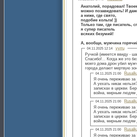
Анатолий, порадовал! Твое
можно позавидовать! И даже
а ниже, где свято,
подобие кольта! ))
Только там, где писатель, с
я супер писатель
всяких безумий!
А, вообще, мужчина горячий
vyrru
04.11.2025 12:14
Ручкой (имеется ввиду - ша
Спасибо!... Когда же это б
моего дома дрон убил мужч
города делают мертвую зону
Rusalk
04.11.2025 21:00
Я очень переживаю за 
А уехать никак нельзя
записках в церкви. Бер
война, мирным людям 
Rusalk
04.11.2025 21:00
Я очень переживаю за 
А уехать никак нельзя
записках в церкви. Бер
война, мирным людям 
Rusalk
04.11.2025 21:00
Я очень переживаю за 