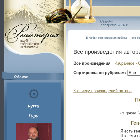
Сегодня
7 августа 2026 г.
В любви единственная победа — это бе
Все произведения автор
Все произведения
Избранное - 
Сортировка по рубрикам:
Обо мне
К списку произведений автора
П
vyrru
из цикла 
Гуру
Ген
Я есть ге
Я к сети 