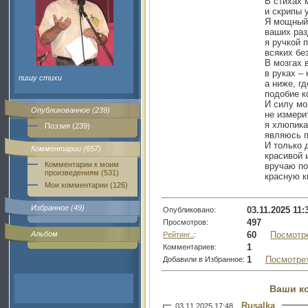
В стихах 
и скрипы 
Я мощный
ваших раз
я ручкой 
всяких бе
В мозгах 
в руках –
пишу стихи
а ниже, гд
подобие к
И силу м
Опубликованное (239)
не измери
я хлюпик
Поэзия (239)
являюсь 
И только 
Комментарии (657)
красивой 
Комментарии к моим
вручаю п
произведениям (531)
красную к
Мои комментарии (126)
Избранное (49)
03.11.2025 11:
Опубликовано:
497
Просмотров:
60
Посмотр
Альбом
Рейтинг..
:
1
Комментариев:
1
Посмотре
Добавили в Избранное:
Ваши к
Rusalka
03.11.2025 17:48