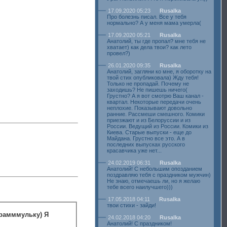
17.09.2020 05:23
Rusalka
Про болезнь писал. Все у тебя
нормально? А у меня мама умерла(
17.09.2020 05:21
Rusalka
Анатолий, ты где пропал? мне тебя не
хватает) как дела твои? как лето
провел?)
26.01.2020 09:35
Rusalka
Анатолий, загляни ко мне, я оборотку на
твой стих опубликовала) Жду тебя!
Только не пропадай. Почему не
заходишь? Не пишешь ничего(
Грустно? А я вот смотрю Ваш канал -
квартал. Некоторые передачи очень
неплохие. Показывают довольно
ранние. Рассмеши смешного. Комики
приезжают и из Белоруссии и из
России. Ведущий из России. Комики из
Киева. Старые выпуски - еще до
Майдана. Грустно все это. А в
последних выпусках русского
красавчика уже нет...
24.02.2019 06:31
Rusalka
Анатолий! С небольшим опозданием
поздравляю тебя с праздником мужчин)
Не знаю, отмечаешь ли, но я желаю
тебе всего наилучшего)))
17.05.2018 04:11
Rusalka
твои стихи - зайди!
грамммульку) Я
24.02.2018 04:20
Rusalka
Анатолий! С праздником!