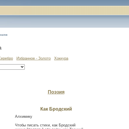
иналов
а
Серебро
Избранное - Золото
Хоккура
Поэзия
Как Бродский
Алхимику
Чтобы писать стихи, как Бродский