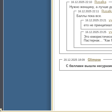
Rusalka
16.12.2025 22:10
Нужно женщину, а лучше д
Rusalk
16.12.2025 22:11
Баллы пока все.
vy
16.12.2025 23:21
ето не принципиал
vy
16.12.2025 23:25
Это юмористически
Пастернак... "Как
Glimpse
20.12.2025 18:09
С бвллами вышла несуразиц