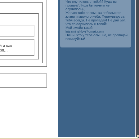
Что случилось с тобой? Куда ты
пропал? Лишь бы ничего не
случилось((
Желаю тебе солнышка побольше в
жизни и мирного неба. Переживаю за
тебя всегда. Не пропадай! Не дай Бог,
что-то случилось с тобой!
Мой эмейл такой
luizaminskby@gmail.com
Пиши, что у тебя слышно, не пропадай,
пожалуйста!
 и как
n...