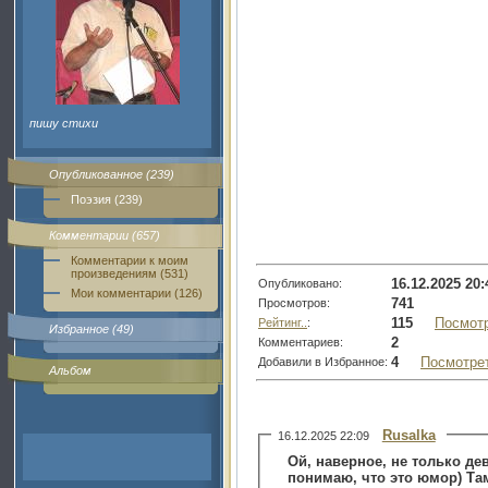
пишу стихи
Опубликованное (239)
Поэзия (239)
Комментарии (657)
Комментарии к моим
произведениям (531)
16.12.2025 20:
Опубликовано:
Мои комментарии (126)
741
Просмотров:
115
Посмот
Рейтинг..
:
Избранное (49)
2
Комментариев:
4
Посмотре
Добавили в Избранное:
Альбом
Rusalka
16.12.2025 22:09
Ой, наверное, не только де
понимаю, что это юмор) Там