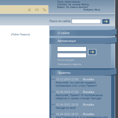
Тихо, тихо ползи,
Улитка, по склону Фудзи,
Вверх, до самых высот!
Кобаяси Исса
Поиск по сайту
О сайте
(Пабло Пикассо)
Авторизация
Регистрация
Напомнить пароль
Приветы
13.12.2024 22:59
Rusalka
Анатолий, ты совсем недавно
публиковал этот стих) Привет!
02.06.2024 17:00
Rusalka
Анатолий, Привет! Я опубликовала
оборотку к твоим стихам! Заходи!
01.04.2021 18:16
Rusalka
Заходи ко мне!
01.04.2021 18:15
Rusalka
Ура! Появился! А то я переживала уж))