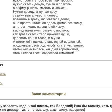
нужно "болтать" обо всём, как Троцкий,
нужно сквозь дождь, туман и слякоть
в рифму рычать, мычать и квакать.
Нужно девицу, а лучше деву
за руку взять, увести налево,
повалить в траву, любоваться долго,
а не просто шататься вдоль домов без толку,
а потом писать на спине её хокку,
как над нами тучи плывут с востока,
как трава сквозь тело щекочет души,
целовать её и в глаза, и в уши.
А потом обнявшись, стать одной вселенной,
продлевать свой род, чтобы стать нетленным,
чтобы жизнь вилась, как дым коромыслом,
чтобы слова кость обрастала смыслом!
49
реть
ть
Ваши комментарии
ву завалить надо, чтоб писать, как Бродский) Ишо бы таланту, хоть 
 не девицу нужно по смыслу, а женщину, наверное)