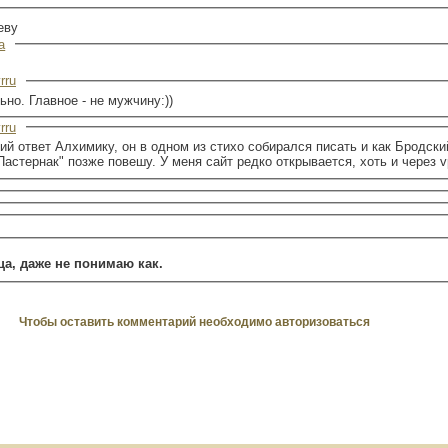
еву
a
rru
ьно. Главное - не мужчину:))
rru
й ответ Алхимику, он в одном из стихо собирался писать и как Бродский
 Пастернак" позже повешу. У меня сайт редко открывается, хоть и через vp
а, даже не понимаю как.
Чтобы оставить комментарий необходимо авторизоваться