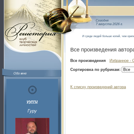
Сегодня
7 августа 2026 г.
И среди людей больше копий, чем ориг
Все произведения автор
Все произведения
Избранное - 
Сортировка по рубрикам:
Обо мне
К списку произведений автора
vyrru
Гуру