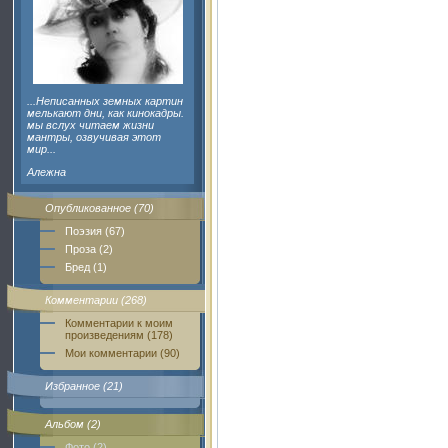
...Неписанных земных картин
мелькают дни, как кинокадры.
мы вслух читаем жизни
мантры, озвучивая этот
мир...
Алежна
Опубликованное (70)
Поэзия (67)
Проза (2)
Бред (1)
Комментарии (268)
Комментарии к моим
произведениям (178)
Мои комментарии (90)
Избранное (21)
Альбом (2)
Фото (2)