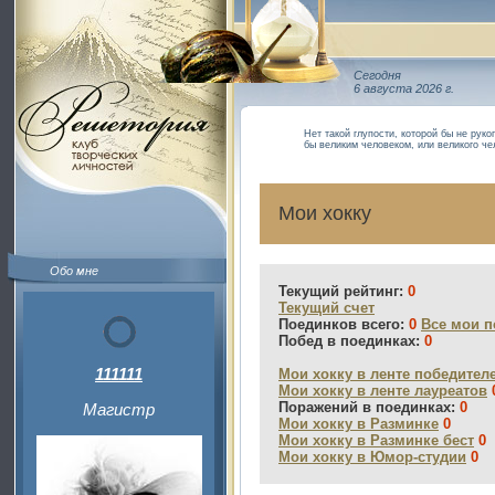
Сегодня
6 августа 2026 г.
Нет такой глупости, которой бы не руко
бы великим человеком, или великого че
Мои хокку
Обо мне
Текущий рейтинг:
0
Текущий счет
Поединков всего:
0
Все мои п
Побед в поединках:
0
111111
Мои хокку в ленте победител
Мои хокку в ленте лауреатов
Поражений в поединках:
0
Магистр
Мои хокку в Разминке
0
Мои хокку в Разминке бест
0
Мои хокку в Юмор-студии
0