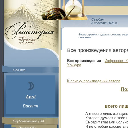
Сегодня
8 августа 2026 г.
Физик стремится сделать сложные вещи
сложными
Все произведения автор
Все произведения
Избранное - 
Хоккура
Обо мне
К списку произведений автора
По
April
Вагант
всего ли
А я всего лишь женщина
Которая думает о тебе 
Опубликованное (36)
Смотрит глазами больно
И не с тобою рассветы 
Поэзия (36)