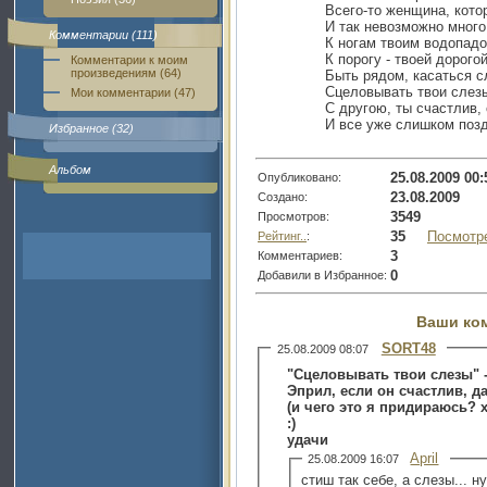
Всего-то женщина, кото
И так невозможно много
Комментарии (111)
К ногам твоим водопадо
К порогу - твоей дорогой
Комментарии к моим
произведениям (64)
Быть рядом, касаться с
Сцеловывать твои сле
Мои комментарии (47)
С другою, ты счастлив,
И все уже слишком поз
Избранное (32)
Альбом
25.08.2009 00:
Опубликовано:
23.08.2009
Создано:
3549
Просмотров:
35
Посмотр
Рейтинг..
:
3
Комментариев:
0
Добавили в Избранное:
Ваши ко
SORT48
25.08.2009 08:07
"Сцеловывать твои слезы" -
Эприл, если он счастлив, д
(и чего это я придираюсь?
:)
удачи
April
25.08.2009 16:07
стиш так себе, а слезы... н