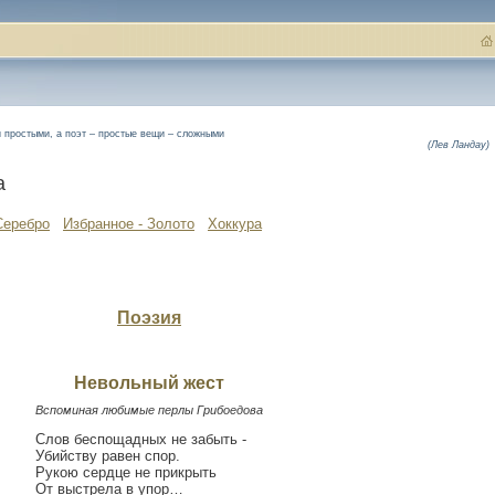
 простыми, а поэт – простые вещи – сложными
(Лев Ландау)
а
Серебро
Избранное - Золото
Хоккура
Поэзия
Невольный жест
Вспоминая любимые перлы Грибоедова
Слов беспощадных не забыть -
Убийству равен спор.
Рукою сердце не прикрыть
От выстрела в упор…