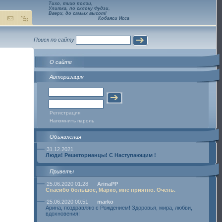
Тихо, тихо ползи,
Улитка, по склону Фудзи,
Вверх, до самых высот!
Кобаяси Исса
Поиск по сайту
О сайте
Авторизация
Регистрация
Напомнить пароль
Объявления
31.12.2021
Люди! Решеторианцы! С Наступающим !
Приветы
25.06.2020 01:28
ArinaPP
Спасибо большое, Марко, мне приятно. Очень.
25.06.2020 00:51
marko
Арина, поздравляю с Рождением! Здоровья, мира, любви,
вдохновения!