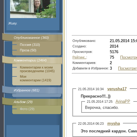
Живу.
Опубликованное (360)
21.05.2014 15:
Опубликовано:
Поэзия (310)
2014
Создано:
Проза (50)
5176
Просмотров:
75
Посмотр
Рейтинг..
:
Комментарии (2464)
2
Комментариев:
Комментарии к моим
3
Посмотре
Добавили в Избранное:
произведениям (1045)
Мои
комментарии (1419)
verusha17
21.05.2014 16:34
Избранное (681)
Прекрасно!!!..))
ArinaPP
21.05.2014 17:25
Альбом (29)
Верочка, спасибо.
Фото (29)
mysha
22.05.2014 06:23
Это последний кардон. Сам