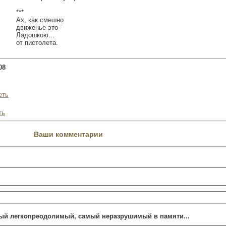
***
Ах, как смешно
движенье это -
Ладошкою…
от пистолета.
08
еть
ть
Ваши комментарии
ый легкопреодолимый, самый неразрушимый в памяти...