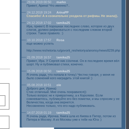
29.06.2019 00:50
marko
Привет, Арина! Что именно?..
24.12.2018 19:24
ArinaPP
Спасибо! А я сознательно уходила от рифмы. Не знала)).
24.12.2018 17:02
tamika25
Ира, привет) В порошках последнее слово, которое из двух
слогов, должно рифмоваться с последним словом второй
строки. Такое правило. :)
10.10.2018 17:57
Rosa
еще можно успеть
http://www.reshetoria.ru/govorit_reshetoriya/anonsy/news8239.php
21.09.2018 16:57
tamika25
Привет, Ира. У Сергея ник cosmeat. Он в последнее время вёл
шорт. Ну и публиковал стихи, конечно.
15.09.2018 00:50
tamika25
Я очень рада, что попала в точку) Честно говоря, у меня не
было сомнений кого наградить этой книгой :)
05.08.2018 10:51
ole
Доброго дня, Ирина)
Стих отличный. Мне очень понравился))
Только вопрос не к привратнику, а к Королеве. Если
сомневаетесь, публикуйте его без пометки, и мы спросим у ее
Величества, когда она вернется.
Несомненно только, что его надо публиковать.
14.07.2018 01:19
tamika25
Я очень рада, Ирочка. Книга шла из Киева в Питер, потом из
Питера в Москву. А из Москвы уже к тебе на Юга :)