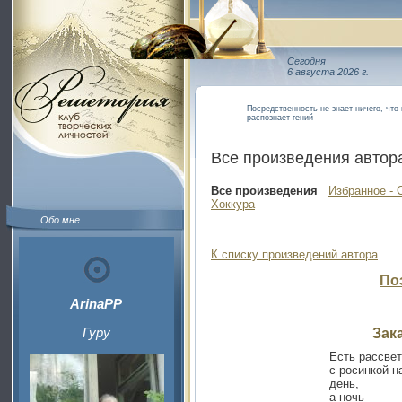
Сегодня
6 августа 2026 г.
Посредственность не знает ничего, что
распознает гений
Все произведения автор
Все произведения
Избранное - 
Хоккура
Обо мне
К списку произведений автора
По
ArinaPP
Гуру
Зак
Есть рассве
с росинкой н
день,
а ночь