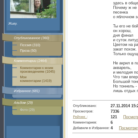
здесь в обще
Почему ж не 
песенка
о яблочном з
Живу.
Ты его не бо
он хорош,
дня финал
Опубликованное (360)
и суток литу
Цветом на р
Поэзия (310)
закат похож.
Проза (50)
Только ощущ
Комментарии (2464)
Не акрил в п
акварель,
Комментарии к моим
произведениям (1045)
и мелодия по
Что там впер
Мои
комментарии (1419)
Большой тон
Но тоннель -
лишь отдых 
Избранное (681)
Альбом (29)
27.11.2014 15:
Опубликовано:
Фото (29)
7336
Просмотров:
121
Посмот
Рейтинг..
:
6
Комментариев:
4
Посмотре
Добавили в Избранное: