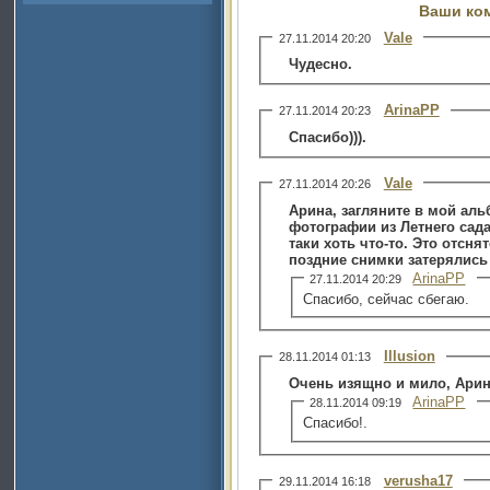
Ваши ко
Vale
27.11.2014 20:20
Чудесно.
ArinaPP
27.11.2014 20:23
Спасибо))).
Vale
27.11.2014 20:26
Арина, загляните в мой ал
фотографии из Летнего сада
таки хоть что-то. Это отсня
поздние снимки затерялись 
ArinaPP
27.11.2014 20:29
Спасибо, сейчас сбегаю.
Illusion
28.11.2014 01:13
Очень изящно и мило, Арина
ArinaPP
28.11.2014 09:19
Спасибо!.
verusha17
29.11.2014 16:18